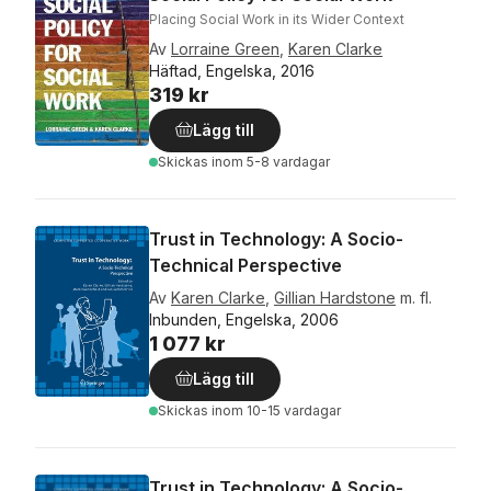
Placing Social Work in its Wider Context
Av
Lorraine Green
,
Karen Clarke
Häftad, Engelska, 2016
319 kr
Lägg till
Skickas
inom 5-8 vardagar
Trust in Technology: A Socio-
Technical Perspective
Av
Karen Clarke
,
Gillian Hardstone
m. fl.
Inbunden, Engelska, 2006
1 077 kr
Lägg till
Skickas
inom 10-15 vardagar
Trust in Technology: A Socio-