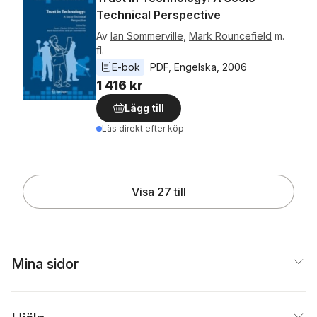
Technical Perspective
Av
Ian Sommerville
,
Mark Rouncefield
m.
fl.
E-bok
PDF
, 
Engelska
, 
2006
1 416 kr
Lägg till
Läs direkt efter köp
Visa 27 till
Mina sidor