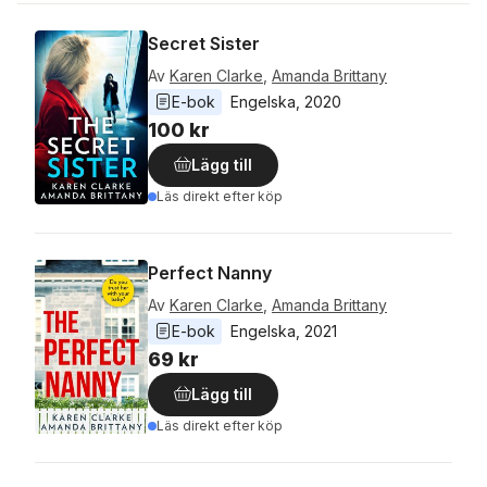
Secret Sister
Av
Karen Clarke
,
Amanda Brittany
E-bok
Engelska
, 
2020
100 kr
Lägg till
Läs direkt efter köp
Perfect Nanny
Av
Karen Clarke
,
Amanda Brittany
E-bok
Engelska
, 
2021
69 kr
Lägg till
Läs direkt efter köp