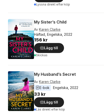
Lyssna direkt efter köp
My Sister’s Child
Av
Karen Clarke
Häftad, Engelska, 2022
156 kr
Lägg till
Skickas
My Husband’s Secret
Av
Karen Clarke
E-bok
Engelska
, 
2022
33 kr
Lägg till
Läs direkt efter köp