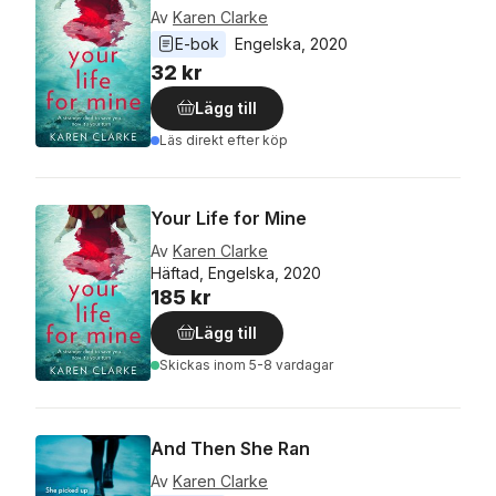
Av
Karen Clarke
E-bok
Engelska
, 
2020
32 kr
Lägg till
Läs direkt efter köp
Your Life for Mine
Av
Karen Clarke
Häftad, Engelska, 2020
185 kr
Lägg till
Skickas
inom 5-8 vardagar
And Then She Ran
Av
Karen Clarke