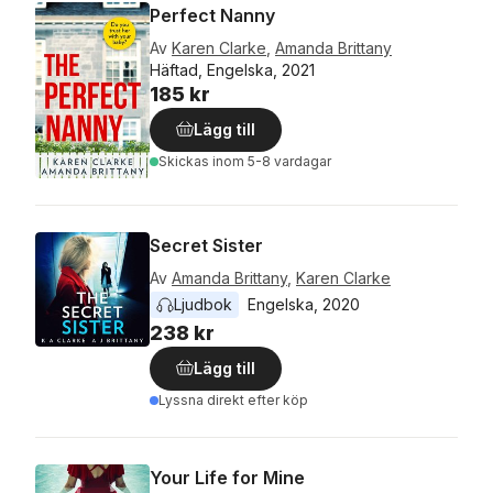
Perfect Nanny
Av
Karen Clarke
,
Amanda Brittany
Häftad, Engelska, 2021
185 kr
Lägg till
Skickas
inom 5-8 vardagar
Secret Sister
Av
Amanda Brittany
,
Karen Clarke
Ljudbok
Engelska
, 
2020
238 kr
Lägg till
Lyssna direkt efter köp
Your Life for Mine