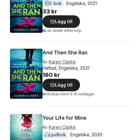
E-bok
Engelska
, 
2021
33 kr
Lägg till
Läs direkt efter köp
And Then She Ran
Av
Karen Clarke
Häftad, Engelska, 2021
160 kr
Lägg till
Skickas
inom 5-8 vardagar
Your Life for Mine
Av
Karen Clarke
Ljudbok
Engelska
, 
2020