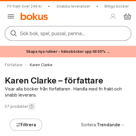
Fri frakt över 249 kr
•
Snabba leveranser
•
Billiga böcker
Sök bok, spel, pussel, penna...
Skapa nya rutiner – hälsoböcker upp till 50% →
Författare
Karen Clarke
Karen Clarke – författare
Visar alla böcker från författaren . Handla med fri frakt och
snabb leverans.
57
produkter
Filtrera
Sortera:
Trendande