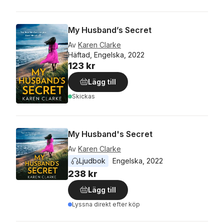
My Husband’s Secret
Av
Karen Clarke
Häftad, Engelska, 2022
123 kr
Lägg till
Skickas
My Husband's Secret
Av
Karen Clarke
Ljudbok
Engelska
, 
2022
238 kr
Lägg till
Lyssna direkt efter köp