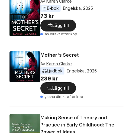
Av
Karen Clarke
E-bok
Engelska
, 
2025
73 kr
Lägg till
Läs direkt efter köp
Mother's Secret
Av
Karen Clarke
Ljudbok
Engelska
, 
2025
239 kr
Lägg till
Lyssna direkt efter köp
Making Sense of Theory and
Practice in Early Childhood: The
Power of Ideas