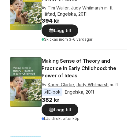
Av
Tim Waller
,
Judy Whitmarsh
m. fl.
Häftad, Engelska, 2011
394 kr
Lägg till
Skickas
inom 3-6 vardagar
Making Sense of Theory and
Practice in Early Childhood: the
Power of Ideas
Av
Karen Clarke
,
Judy Whitmarsh
m. fl.
E-bok
Engelska
, 
2011
382 kr
Lägg till
Läs direkt efter köp