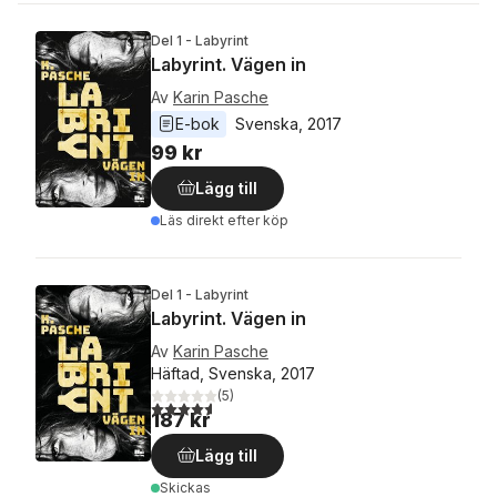
Del 1 - Labyrint
Labyrint. Vägen in
Av
Karin Pasche
E-bok
Svenska
, 
2017
99 kr
Lägg till
Läs direkt efter köp
Del 1 - Labyrint
Labyrint. Vägen in
Av
Karin Pasche
Häftad, Svenska, 2017
(
5
)
4,6
utav 5 stjärnor. Totalt antal röster:
187 kr
Lägg till
Skickas