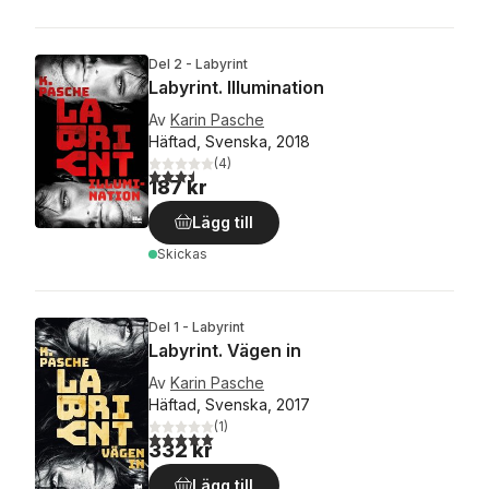
Del 2 - Labyrint
Labyrint. Illumination
Av
Karin Pasche
Häftad, Svenska, 2018
(
4
)
3,5
utav 5 stjärnor. Totalt antal röster:
187 kr
Lägg till
Skickas
Del 1 - Labyrint
Labyrint. Vägen in
Av
Karin Pasche
Häftad, Svenska, 2017
(
1
)
5,0
utav 5 stjärnor. Totalt antal röster:
332 kr
Lägg till