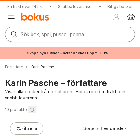
Fri frakt över 249 kr
•
Snabba leveranser
•
Billiga böcker
Sök bok, spel, pussel, penna...
Skapa nya rutiner – hälsoböcker upp till 50% →
Författare
Karin Pasche
Karin Pasche – författare
Visar alla böcker från författaren . Handla med fri frakt och
snabb leverans.
10
produkter
Filtrera
Sortera:
Trendande