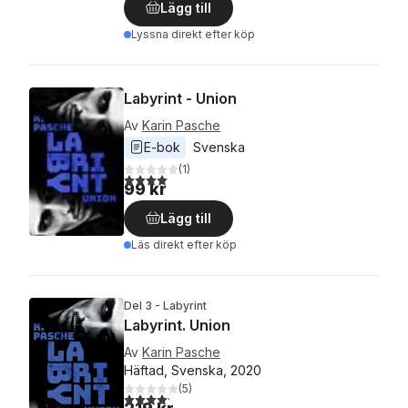
Lägg till
Lyssna direkt efter köp
Labyrint - Union
Av
Karin Pasche
E-bok
Svenska
(
1
)
4,0
utav 5 stjärnor. Totalt antal röster:
99 kr
Lägg till
Läs direkt efter köp
Del 3 - Labyrint
Labyrint. Union
Av
Karin Pasche
Häftad, Svenska, 2020
(
5
)
4,2
utav 5 stjärnor. Totalt antal röster: