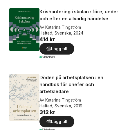
Krishantering i skolan : före, under
och efter en allvarlig händelse
Av
Katarina Tingström
Häftad, Svenska, 2024
414 kr
Lägg till
Skickas
Döden på arbetsplatsen : en
handbok för chefer och
arbetsledare
Av
Katarina Tingström
Häftad, Svenska, 2019
312 kr
Lägg till
Skickas