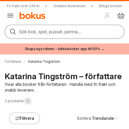
Fri frakt över 249 kr
•
Snabba leveranser
•
Billiga böcker
Sök bok, spel, pussel, penna...
Skapa nya rutiner – hälsoböcker upp till 50% →
Författare
Katarina Tingström
Katarina Tingström – författare
Visar alla böcker från författaren . Handla med fri frakt och
snabb leverans.
3
produkter
Filtrera
Sortera:
Trendande