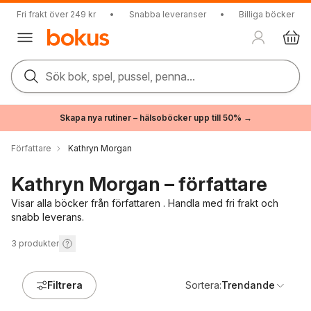
Fri frakt över 249 kr
•
Snabba leveranser
•
Billiga böcker
Sök bok, spel, pussel, penna...
Skapa nya rutiner – hälsoböcker upp till 50% →
Författare
Kathryn Morgan
Kathryn Morgan – författare
Visar alla böcker från författaren . Handla med fri frakt och
snabb leverans.
3
produkter
Filtrera
Sortera:
Trendande