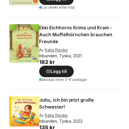
Läs direkt efter köp
Ekki Eichhorns Krims und Kram -
Auch Muffelhörnchen brauchen
Freunde
Av
Katja Reider
Inbunden, Tyska, 2021
182 kr
Lägg till
Skickas
inom 3-6 vardagar
Juhu, ich bin jetzt große
Schwester!
Av
Katja Reider
Inbunden, Tyska, 2022
135 kr