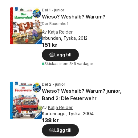
Del 1 - junior
Wieso? Weshalb? Warum?
Der Bauernhof
Av
Katja Reider
Inbunden, Tyska, 2012
151 kr
Lägg till
Skickas
inom 3-6 vardagar
Del 2 - junior
Wieso? Weshalb? Warum? junior,
Band 2: Die Feuerwehr
Av
Katja Reider
Kartonnage, Tyska, 2004
138 kr
Lägg till