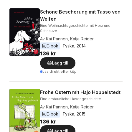
Schöne Bescherung mit Tasso von
Welfen
Eine Weihnachtsgeschichte mit Herz und
Schnauze
Av
Kai Pannen
,
Katja Reider
E-bok
Tyska
, 
2014
136 kr
Lägg till
Läs direkt efter köp
Frohe Ostern mit Hajo Hoppelstedt
Eine erstaunliche Hasengeschichte
Av
Kai Pannen
,
Katja Reider
E-bok
Tyska
, 
2015
136 kr
Lägg till