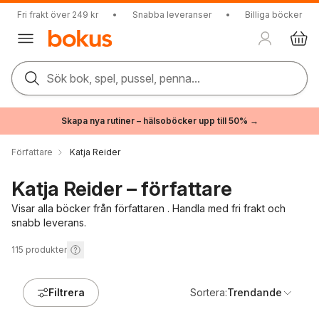
Fri frakt över 249 kr
•
Snabba leveranser
•
Billiga böcker
Sök bok, spel, pussel, penna...
Skapa nya rutiner – hälsoböcker upp till 50% →
Författare
Katja Reider
Katja Reider – författare
Visar alla böcker från författaren . Handla med fri frakt och
snabb leverans.
115
produkter
Filtrera
Sortera:
Trendande