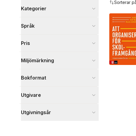
Sorterar p
Kategorier
Böcker
Språk
Psykologi och pedagogik
1
Visa fler
Pris
Visa fler
Miljömärkning
Bokformat
Utgivare
Utgivningsår