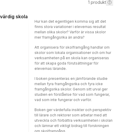
1
produkt
kvärdig skola
Hur kan det egentligen komma sig att det
finns stora variationer i elevernas resultat
mellan olika skolor? Varför är vissa skolor
mer framgångsrika än andra?
Att organisera för skolframgång handlar om
skolor som lokala organisationer och om hur
verksamheten på en skola kan organiseras
för att skapa goda förutsättningar för
elevernas lärande.
I boken presenteras en jämförande studie
mellan fyra framgångsrika och fyra icke
framgångsrika skolor. Genom sitt urval ger
studien en förståelse för vad som fungerar,
vad som inte fungerar och varför.
Boken ger värdefulla insikter och perspektiv
till lärare och rektorer som arbetar med att
utveckla och förbättra verksamheten i skolan
och lämnar ett viktigt bidrag till forskningen
om skolframgång.