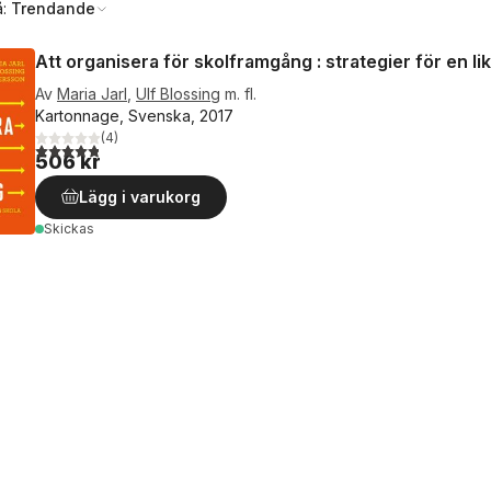
å:
Trendande
Att organisera för skolframgång : strategier för en li
Av
Maria Jarl
,
Ulf Blossing
m. fl.
Kartonnage, Svenska, 2017
(
4
)
4,8
utav 5 stjärnor. Totalt antal röster:
506 kr
Lägg i varukorg
Skickas