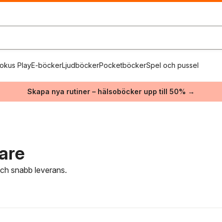
okus Play
E-böcker
Ljudböcker
Pocketböcker
Spel och pussel
Skapa nya rutiner – hälsoböcker upp till 50% →
are
 och snabb leverans.