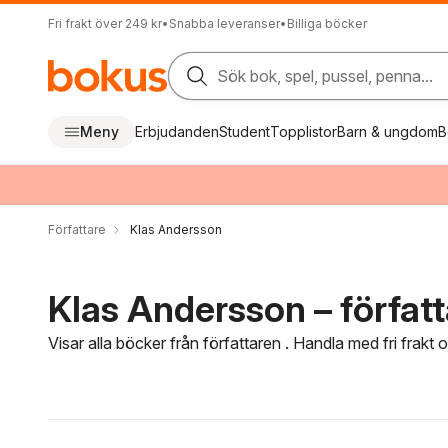
Fri frakt över 249 kr
•
Snabba leveranser
•
Billiga böcker
Sök bok, spel, pussel, penna...
Meny
Erbjudanden
Student
Topplistor
Barn & ungdom
B
Författare
Klas Andersson
Klas Andersson – författ
Visar alla böcker från författaren . Handla med fri frakt
Hoppa över filtreringsmeny