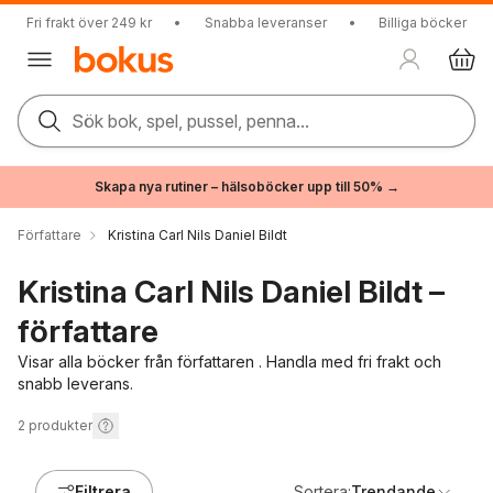
Fri frakt över 249 kr
•
Snabba leveranser
•
Billiga böcker
Sök bok, spel, pussel, penna...
Skapa nya rutiner – hälsoböcker upp till 50% →
Författare
Kristina Carl Nils Daniel Bildt
Kristina Carl Nils Daniel Bildt –
författare
Visar alla böcker från författaren . Handla med fri frakt och
snabb leverans.
2
produkter
Filtrera
Sortera:
Trendande