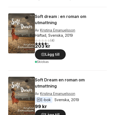
Soft dream : en roman om
utmattning
Av
Kristina Emanuelsson
Häftad, Svenska, 2019
(
4
)
4,3
utav 5 stjärnor. Totalt antal röster:
203 kr
Lägg till
Skickas
Soft Dream en roman om
utmattning
Av
Kristina Emanuelsson
E-bok
Svenska
, 
2019
99 kr
Lägg till