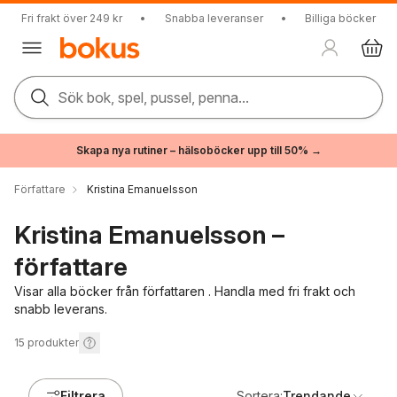
Fri frakt över 249 kr
•
Snabba leveranser
•
Billiga böcker
Sök bok, spel, pussel, penna...
Skapa nya rutiner – hälsoböcker upp till 50% →
Författare
Kristina Emanuelsson
Kristina Emanuelsson –
författare
Visar alla böcker från författaren . Handla med fri frakt och
snabb leverans.
15
produkter
Filtrera
Sortera:
Trendande