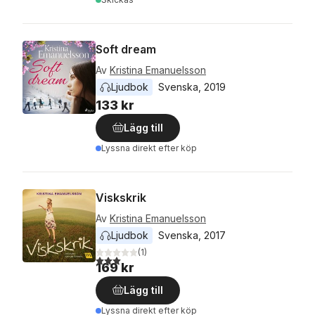
Soft dream
Av
Kristina Emanuelsson
Ljudbok
Svenska
, 
2019
133 kr
Lägg till
Lyssna direkt efter köp
Viskskrik
Av
Kristina Emanuelsson
Ljudbok
Svenska
, 
2017
(
1
)
3,0
utav 5 stjärnor. Totalt antal röster:
169 kr
Lägg till
Lyssna direkt efter köp