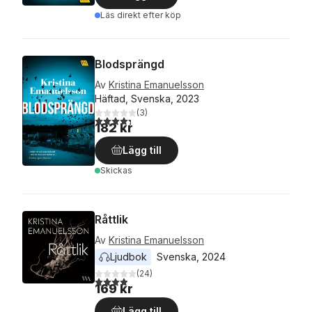
Läs direkt efter köp
Blodsprängd
Av
Kristina Emanuelsson
Häftad, Svenska, 2023
(
3
)
4,3
utav 5 stjärnor. Totalt antal röster:
182 kr
Lägg till
Skickas
Råttlik
Av
Kristina Emanuelsson
Ljudbok
Svenska
, 
2024
(
24
)
3,9
utav 5 stjärnor. Totalt antal röster:
169 kr
Lägg till