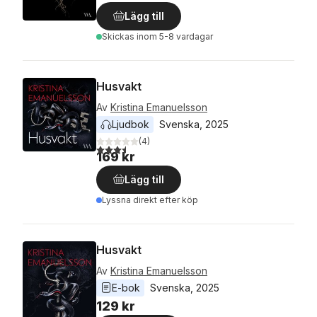
Lägg till
Skickas
inom 5-8 vardagar
Husvakt
Av
Kristina Emanuelsson
Ljudbok
Svenska
, 
2025
(
4
)
3,5
utav 5 stjärnor. Totalt antal röster:
169 kr
Lägg till
Lyssna direkt efter köp
Husvakt
Av
Kristina Emanuelsson
E-bok
Svenska
, 
2025
129 kr