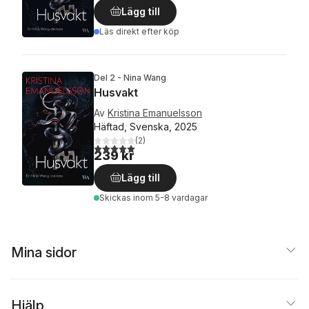
Lägg till
Läs direkt efter köp
Del 2 - Nina Wang
Husvakt
Av
Kristina Emanuelsson
Häftad, Svenska, 2025
(
2
)
5,0
utav 5 stjärnor. Totalt antal röster:
239 kr
Lägg till
Skickas
inom 5-8 vardagar
Mina sidor
Hjälp