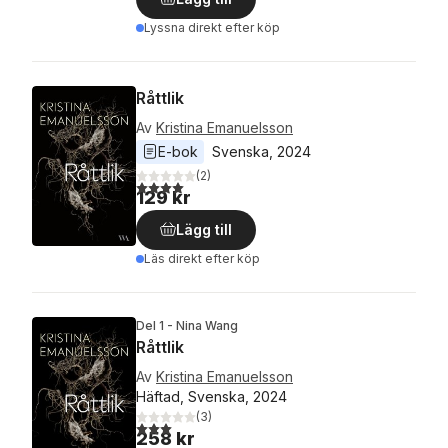
Lyssna direkt efter köp
Råttlik
Av
Kristina Emanuelsson
E-bok
Svenska
, 
2024
(
2
)
4,0
utav 5 stjärnor. Totalt antal röster:
129 kr
Lägg till
Läs direkt efter köp
Del 1 - Nina Wang
Råttlik
Av
Kristina Emanuelsson
Häftad, Svenska, 2024
(
3
)
3,0
utav 5 stjärnor. Totalt antal röster:
258 kr