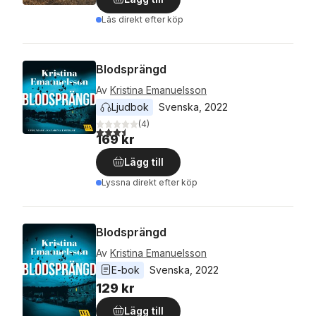
Läs direkt efter köp
Blodsprängd
Av
Kristina Emanuelsson
Ljudbok
Svenska
, 
2022
(
4
)
3,5
utav 5 stjärnor. Totalt antal röster:
169 kr
Lägg till
Lyssna direkt efter köp
Blodsprängd
Av
Kristina Emanuelsson
E-bok
Svenska
, 
2022
129 kr
Lägg till