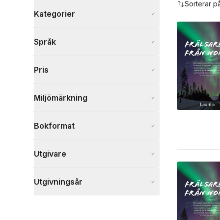
Sorterar p
Kategorier
Böcker
Språk
Skönlitteratur
6
Visa fler
Pris
Visa fler
Miljömärkning
Bokformat
Utgivare
Utgivningsår