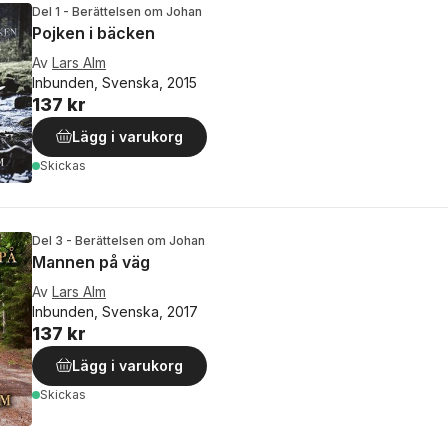
Del 1 - Berättelsen om Johan
Pojken i bäcken
Av
Lars Alm
Inbunden, Svenska, 2015
137 kr
Lägg i varukorg
Skickas
Del 3 - Berättelsen om Johan
Mannen på väg
Av
Lars Alm
Inbunden, Svenska, 2017
137 kr
Lägg i varukorg
Skickas