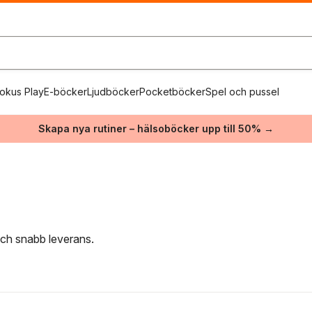
okus Play
E-böcker
Ljudböcker
Pocketböcker
Spel och pussel
Skapa nya rutiner – hälsoböcker upp till 50% →
 och snabb leverans.