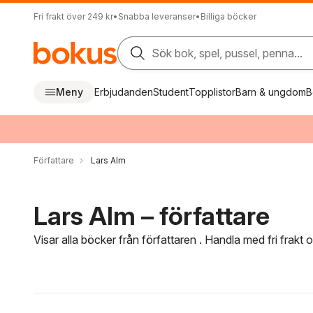
Fri frakt över 249 kr
•
Snabba leveranser
•
Billiga böcker
Sök bok, spel, pussel, penna...
Meny
Erbjudanden
Student
Topplistor
Barn & ungdom
B
Författare
Lars Alm
Lars Alm – författare
Visar alla böcker från författaren . Handla med fri frakt
Hoppa över filtreringsmeny