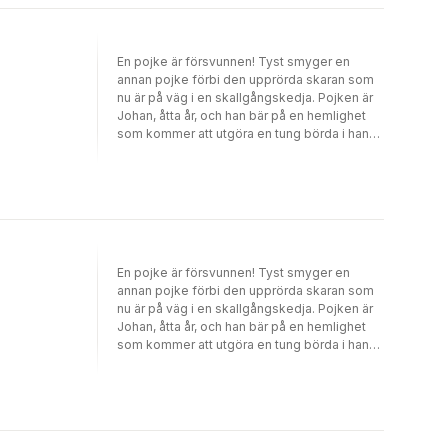
som han anser bära skuld till allt elände,
önskar han bara bort från jordens yta.
Slutligen händer något ohyggligt och Marko
En pojke är försvunnen! Tyst smyger en
tar då saken i egna händer.”Att ondgöra sig
annan pojke förbi den upprörda skaran som
över de människor och situationer som du
nu är på väg i en skallgångskedja. Pojken är
anser verkar emot dig är bara
Johan, åtta år, och han bär på en hemlighet
kontraproduktivt” hade hon sagt den sista
som kommer att utgöra en tung börda i hans
kvällen i kojan. ”Det är bättre att göra något
unga liv.Händelserna utspelar sig i ett
konstruktivt åt det. Människor med dålig
gruvsamhälle i norra Sverige. Johan får
karma ska du hålla på armlängds avstånd,
kämpa såväl med att anpassa sig till en
Marko. Försök att intala dig att de är sjuka. Att
ganska så bister och stundtals brutal tillvaro
det egentligen är synd om dem och vänd
som att finna sig själv och den väg han vill gå.
dem ryggen. Varje gång du bemöter dem
med samma agg ökar bara deras
ansträngningar att göra livet surt för dig.”
En pojke är försvunnen! Tyst smyger en
annan pojke förbi den upprörda skaran som
nu är på väg i en skallgångskedja. Pojken är
Johan, åtta år, och han bär på en hemlighet
som kommer att utgöra en tung börda i hans
unga liv.Händelserna utspelar sig i ett
gruvsamhälle i norra Sverige. Johan får
kämpa såväl med att anpassa sig till en
ganska så bister och stundtals brutal tillvaro
som att finna sig själv och den väg han vill gå.