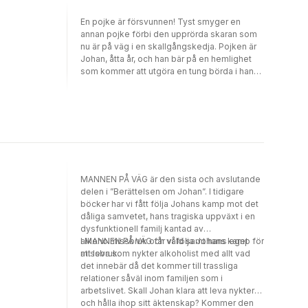
dragen till. Vad vill hon egentligen? Varför allt
En pojke är försvunnen! Tyst smyger en
detta hemlighetsmakeri? Och vad spelade
annan pojke förbi den upprörda skaran som
hennes ex, den brutale Birger, för roll i
nu är på väg i en skallgångskedja. Pojken är
sammanhanget? De bådas eventuella
Johan, åtta år, och han bär på en hemlighet
inblandning i en tragisk stugbrand förföljer
som kommer att utgöra en tung börda i hans
honom och till sist återstår endast ett
unga liv. Johan ryser, han kniper hårt ihop sina
alternativ.
ögon och tänker på det som hände vid
bäcken. Han ser för sitt inre hur de båda står
nere vid bäcken de var förbjudna att leka vid,
och låter långsamt händelserna spelas upp
för sitt inre. POJKEN I BÄCKEN är Lars Alms
debutroman och handlar om pojken Johans
uppväxt i gruvstaden Kiruna under 1950-talet.
MANNEN PÅ VÄG är den sista och avslutande
En oskyldig lek får ett tragiskt slut och som
delen i ”Berättelsen om Johan”. I tidigare
en följd av denna upplevelse kommer
böcker har vi fått följa Johans kamp mot det
skuldkänslorna inte ge honom någon ro utan
dåliga samvetet, hans tragiska uppväxt i en
följa honom som ett dåligt samvete genom
dysfunktionell familj kantad av
hans barndom och tidiga ungdom. Ytterligare
alkoholmissbruk och våld samt hans eget
I MANNEN PÅ VÄG får vi följa Johans kamp för
börda läggs på den unge pojkens axlar då
missbruk.
att leva som nykter alkoholist med allt vad
hans familjesituation dessutom präglas av
det innebär då det kommer till trassliga
otrygghet på grund av faderns drickande och
relationer såväl inom familjen som i
våldsamma humör under spritens inverkan.
arbetslivet. Skall Johan klara att leva nykter
För Johan ökar otryggheten alltmer och han
och hålla ihop sitt äktenskap? Kommer den
får svårt att klara av de mest vardagliga ting.