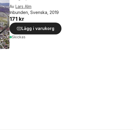
Av
Lars Alm
Inbunden, Svenska, 2019
171 kr
Lägg i varukorg
Skickas