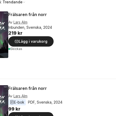
å:
Trendande
Frälsaren från norr
Av
Lars Alm
Inbunden, Svenska, 2024
219 kr
Lägg i varukorg
Skickas
Frälsaren från norr
Av
Lars Alm
E-bok
PDF
, 
Svenska
, 
2024
99 kr