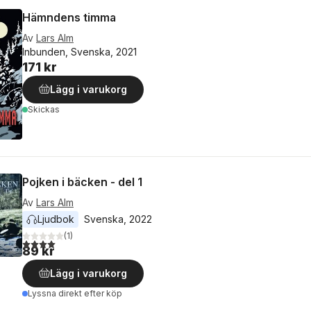
Hämndens timma
Av
Lars Alm
Inbunden, Svenska, 2021
171 kr
Lägg i varukorg
Skickas
Pojken i bäcken - del 1
Av
Lars Alm
Ljudbok
Svenska
, 
2022
(
1
)
4,0
utav 5 stjärnor. Totalt antal röster:
89 kr
Lägg i varukorg
Lyssna direkt efter köp