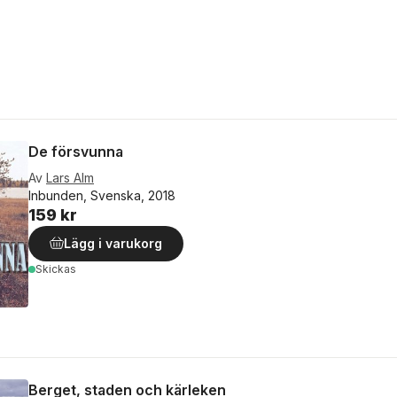
De försvunna
Av
Lars Alm
Inbunden, Svenska, 2018
159 kr
Lägg i varukorg
Skickas
Berget, staden och kärleken