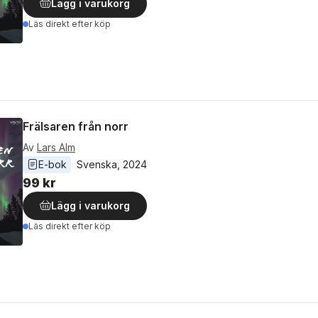
Lägg i varukorg
Läs direkt efter köp
Frälsaren från norr
Av
Lars Alm
E-bok
Svenska
, 
2024
99 kr
Lägg i varukorg
Läs direkt efter köp