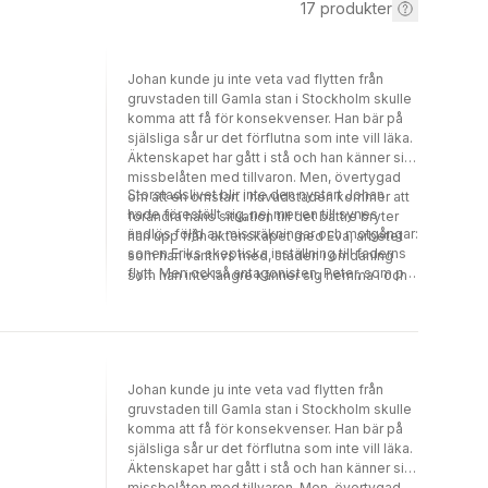
17
produkter
Johan kunde ju inte veta vad flytten från
gruvstaden till Gamla stan i Stockholm skulle
komma att få för konsekvenser. Han bär på
själsliga sår ur det förflutna som inte vill läka.
Äktenskapet har gått i stå och han känner sig
missbelåten med tillvaron. Men, övertygad
Storstadslivet blir inte den nystart Johan
om att en omstart i huvudstaden kommer att
hade föreställt sig, nej mer en till synes
förändra hans situation till det bättre bryter
ändlös följd av missräkningar och motgångar:
han upp från äktenskapet med Eva, arbetet
sonen Eriks skeptiska inställning till faderns
som han vantrivs med, staden i omdaning
flytt. Men också antagonisten, Peter, som på
som han inte längre känner sig hemma i och
arbetsplatsen motarbetar honom, och
flyttar in i en liten vindsvåning vid Järntorget i
kvinnan Margareta som oväntat dyker upp i
Gamla stan.
hans liv. Kvinnan han till en början värjt sig
emot, men med tiden finner sig alltmer
dragen till. Vad vill hon egentligen? Varför allt
Johan kunde ju inte veta vad flytten från
detta hemlighetsmakeri? Och vad spelade
gruvstaden till Gamla stan i Stockholm skulle
hennes ex, den brutale Birger, för roll i
komma att få för konsekvenser. Han bär på
sammanhanget? De bådas eventuella
själsliga sår ur det förflutna som inte vill läka.
inblandning i en tragisk stugbrand förföljer
Äktenskapet har gått i stå och han känner sig
honom och till sist återstår endast ett
missbelåten med tillvaron. Men, övertygad