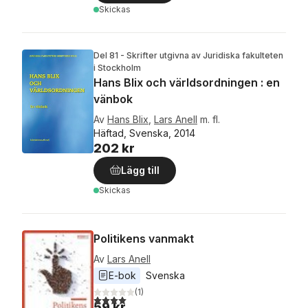
Skickas
Del 81 - Skrifter utgivna av Juridiska fakulteten
i Stockholm
Hans Blix och världsordningen : en
vänbok
Av
Hans Blix
,
Lars Anell
m. fl.
Häftad, Svenska, 2014
202 kr
Lägg till
Skickas
Politikens vanmakt
Av
Lars Anell
E-bok
Svenska
(
1
)
4,0
utav 5 stjärnor. Totalt antal röster:
59 kr