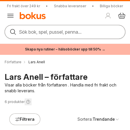
Fri frakt över 249 kr
•
Snabba leveranser
•
Billiga böcker
Sök bok, spel, pussel, penna...
Skapa nya rutiner – hälsoböcker upp till 50% →
Författare
Lars Anell
Lars Anell – författare
Visar alla böcker från författaren . Handla med fri frakt och
snabb leverans.
6
produkter
Filtrera
Sortera:
Trendande