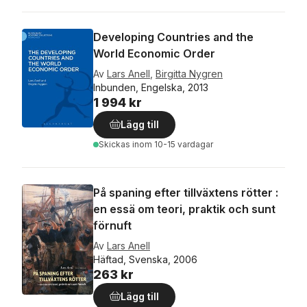
Developing Countries and the
World Economic Order
Av
Lars Anell
,
Birgitta Nygren
Inbunden, Engelska, 2013
1 994 kr
Lägg till
Skickas
inom 10-15 vardagar
På spaning efter tillväxtens rötter :
en essä om teori, praktik och sunt
förnuft
Av
Lars Anell
Häftad, Svenska, 2006
263 kr
Lägg till