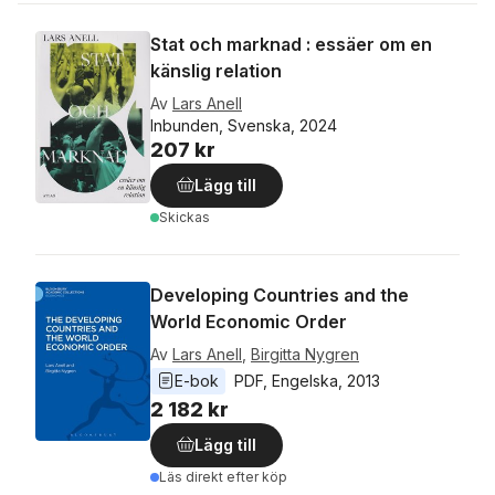
Stat och marknad : essäer om en
känslig relation
Av
Lars Anell
Inbunden, Svenska, 2024
207 kr
Lägg till
Skickas
Developing Countries and the
World Economic Order
Av
Lars Anell
,
Birgitta Nygren
E-bok
PDF
, 
Engelska
, 
2013
2 182 kr
Lägg till
Läs direkt efter köp