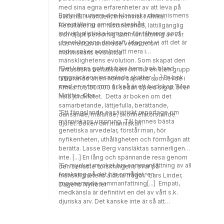
med sina egna erfarenheter av att leva på
Borta är numera den klassiska darwinismens
olika håll i världen, inte minst i Afrika.
föreställning om den stenhårt
Resultatet är en fascinerande, lättillgänglig
individualistiska kampen för tillvaron som
och djupt personlig sammanfattning av vår
utvecklingens drivkraft. Idag vet vi att det är
tids mest avancerade vetande om
andra saker som betytt mera i
människans evolution.
mänsklighetens evolution. Som skapat den
"Det känns gott att bära hans bok bland
fantastiska berättelsen om hur en liten grupp
ryggsäckens insamlade skatter. [...] En bok
tillhörande arten homo sapiens som levde i
med en rytm som också är ett budskap."Moa
Afrika för 150.000 år sedan spred sig ut över
Matthis, Obs
hela jordklotet. Detta är boken om det
samarbetande, lättjefulla, berättande,
"Ett fängslande essäistiskt reportage om
dansande, målande, skönhetstörstande
människans ursprung. Till hennes bästa
djuret. Boken om människan.
genetiska arvedelar, förstår man, hör
nyfikenheten, uthålligheten och förmågan att
berätta. Lasse Berg vansläktas sannerligen
inte. [...] En lång och spännande resa genom
"En mycket mycket bra sammanfattning av all
den senaste forskningens svar på
forskning på det här området, en
mänsklighetens äldsta frågor." Lars Linder,
imponerande sammanfattning[...] Empati,
Dagens Nyheter
medkänsla är definitivt en del av vårt s.k.
djuriska arv. Det kanske inte är så att
jultomten kommer från Afrika, men att
givmildheten har sitt ursprung där."Jan-Olov