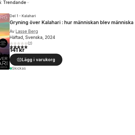
å:
Trendande
Del 1 - Kalahari
Gryning över Kalahari : hur människan blev människa
Av
Lasse Berg
Häftad, Svenska, 2024
(
2
)
5,0
utav 5 stjärnor. Totalt antal röster:
141 kr
Lägg i varukorg
Skickas