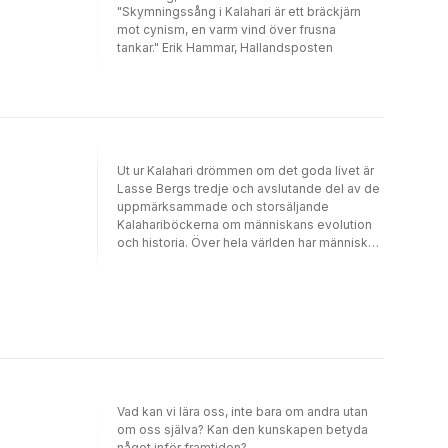
"Skymningssång i Kalahari är ett bräckjärn
mot cynism, en varm vind över frusna
tankar." Erik Hammar, Hallandsposten
Ut ur Kalahari drömmen om det goda livet är
Lasse Bergs tredje och avslutande del av de
uppmärksammade och storsäljande
Kalahariböckerna om människans evolution
och historia. Över hela världen har människan
fått nya drömmar om det goda livet. Det
gäller såväl Seouls trendigaste tonåringar
som en kvinna i en isolerad afrikansk
ökenbosättning. Människan lever längre, är
mer välnärd, mindre fattig, upplever mer fred
och mer demokrati än någonsin under de
senaste tiotusen åren. Hon är ständigt
uppkopplad och samtidigt kanske
ensammare än på sex miljoner år. Vad gör det
Vad kan vi lära oss, inte bara om andra utan
nya livet med vår inre, uråldriga natur? Och
om oss själva? Kan den kunskapen betyda
vilka är drivkrafterna bakom denna explosiva
något inför framtiden?