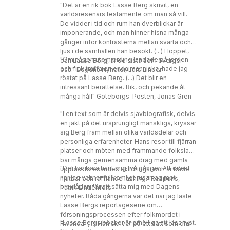
"Det är en rik bok Lasse Berg skrivit, en
världsresenärs testamente om man så vill.
De vidder i tid och rum han överblickar är
imponerande, och man hinner hisna många
gånger inför kontrasterna mellan svärta och
ljus i de samhällen han besökt. (...) Hoppet,
"Om någon utomjording landade på jorden
och Lasse Berg, är de sista som överger
och fick träffa en enda människa, hade jag
oss." Dagens Nyheter, Lars Linder
röstat på Lasse Berg. (...) Det blir en
intressant berättelse. Rik, och pekande åt
många håll" Göteborgs-Posten, Jonas Gren
"I en text som är delvis sjävbiografisk, delvis
en jakt på det ursprungligt mänskliga, kryssar
sig Berg fram mellan olika världsdelar och
personliga erfarenheter. Hans resor till fjärran
platser och möten med främmande folkslag
bär många gemensamma drag med gamla
"Det har bara hänt mig två gånger. Att direkt
upptäcktsresandes skildringar och är både
när jag vaknar fullkomligt rusar jag mot
njutbar och rafflande läsning." Respons,
brevlådan för att sätta mig med Dagens
Patrik Lindenfors
nyheter. Båda gångerna var det när jag läste
Lasse Bergs reportageserie om
försoningsprocessen efter folkmordet i
"Lasse Bergs böcker är omöjliga att läsa tyst.
Rwanda. (...) Han skriver på ett sätt som drar