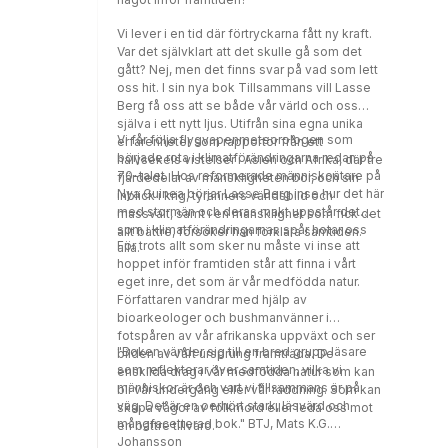
utveckling? I Gryning över Kalahari
undersökte Lasse Berg de senaste sex
Vi lever i en tid där förtryckarna fått ny kraft.
miljoner åren av våra förfäders historia. I den
Var det självklart att det skulle gå som det
Augustnominerade Skymningssång över
gått? Nej, men det finns svar på vad som lett
Kalahari skildrades den revolution av vårt sätt
oss hit. I sin nya bok Tillsammans vill Lasse
att leva som ägde rum för tiotusen åren
Berg få oss att se både vår värld och oss
sedan. Den här gången zoomar han in på
själva i ett nytt ljus. Utifrån sina egna unika
utvecklingen i världen de senaste femtio
Vi får följa flygvapenmeteorologen som
erfarenheter som rapportör från ett
åren. Vi får följa honom tillbaka till länder i
började rota i klimatförändringarna redan på
halvsekels vistelser i Asien och Afrika, där tre
Asien och Afrika där han tidigare bott, på
70-talet. Hos reformerade människoätare på
fjärdedelar av mänskligheten bor, och sin
återbesök i byar, städer och hos människor
Nya Guinea börjar Lasse Berg inse hur det här
inblick i krig, tyranners världsbild och
han skildrat ända sedan 60-talet. Det han ser
med stormän och deras makt uppstår det
massvält, samt i en mänsklighet som fick det
är en sällan skildrad men genomgripande
som i klimatförändringarnas spår hotar oss
allt bättre, försöker han förklara samtiden.
omläggning av vår livsföring på bara några
För trots allt som sker nu måste vi inse att
alla.
årtionden.
hoppet inför framtiden står att finna i vårt
eget inre, det som är vår medfödda natur.
Författaren vandrar med hjälp av
bioarkeologer och bushmanvänner i
fotspåren av vår afrikanska uppväxt och ser
"Boken vänder sig till en bred grupp läsare
bilden av vårt ursprung framträda. De
som reflekterar över samtiden, vilka vi
enskilda drag i vår medfödda natur som kan
människor är och vart vi tillsammans är på
bli vår undergång eller vår räddning. Som kan
väg. Det är en oerhört stark, läsvärd och
skapa vågor av folkmord eller leda oss mot
mångfacetterad bok." BTJ, Mats K.G.
en bättre tillvaro.
Johansson