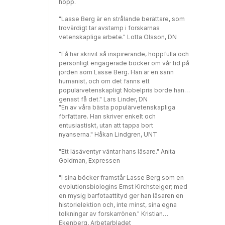
hopp.
"Lasse Berg är en strålande berättare, som
trovärdigt tar avstamp i forskarnas
vetenskapliga arbete." Lotta Olsson, DN
"Få har skrivit så inspirerande, hoppfulla och
personligt engagerade böcker om vår tid på
jorden som Lasse Berg. Han är en sann
humanist, och om det fanns ett
populärvetenskapligt Nobelpris borde han
genast få det." Lars Linder, DN
"En av våra bästa populärvetenskapliga
författare. Han skriver enkelt och
entusiastiskt, utan att tappa bort
nyanserna." Håkan Lindgren, UNT
"Ett läsäventyr väntar hans läsare." Anita
Goldman, Expressen
"I sina böcker framstår Lasse Berg som en
evolutionsbiologins Ernst Kirchsteiger; med
en mysig barfotaattityd ger han läsaren en
historielektion och, inte minst, sina egna
tolkningar av forskarrönen." Kristian
Ekenberg, Arbetarbladet