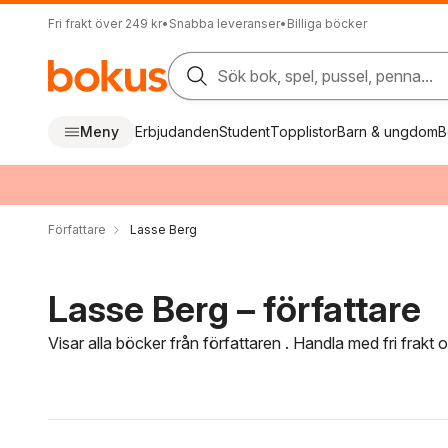
Fri frakt över 249 kr
•
Snabba leveranser
•
Billiga böcker
Sök bok, spel, pussel, penna...
Meny
Erbjudanden
Student
Topplistor
Barn & ungdom
B
Författare
Lasse Berg
Lasse Berg – författare
Visar alla böcker från författaren . Handla med fri frakt
Hoppa över filtreringsmeny