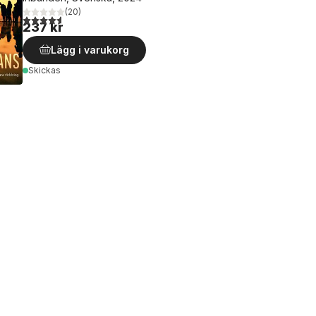
(
20
)
4,6
utav 5 stjärnor. Totalt antal röster:
237 kr
Lägg i varukorg
Skickas