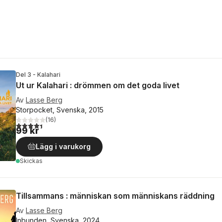
Del 3 - Kalahari
Ut ur Kalahari : drömmen om det goda livet
Av
Lasse Berg
Storpocket, Svenska, 2015
(
16
)
4,4
utav 5 stjärnor. Totalt antal röster:
99 kr
Lägg i varukorg
Skickas
Tillsammans : människan som människans räddning
Av
Lasse Berg
Inbunden, Svenska, 2024