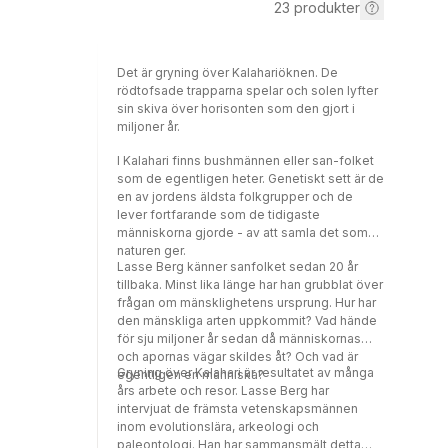
23
produkter
Det är gryning över Kalahariöknen. De
rödtofsade trapparna spelar och solen lyfter
sin skiva över horisonten som den gjort i
miljoner år.
I Kalahari finns bushmännen eller san-folket
som de egentligen heter. Genetiskt sett är de
en av jordens äldsta folkgrupper och de
lever fortfarande som de tidigaste
människorna gjorde - av att samla det som
naturen ger.
Lasse Berg känner sanfolket sedan 20 år
tillbaka. Minst lika länge har han grubblat över
frågan om mänsklighetens ursprung. Hur har
den mänskliga arten uppkommit? Vad hände
för sju miljoner år sedan då människornas
och apornas vägar skildes åt? Och vad är
Gryning över Kalahari är resultatet av många
egentligen en människa?
års arbete och resor. Lasse Berg har
intervjuat de främsta vetenskapsmännen
inom evolutionslära, arkeologi och
paleontologi. Han har sammansmält detta