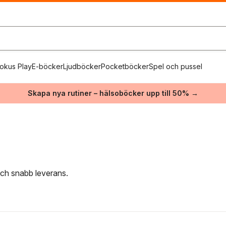
okus Play
E-böcker
Ljudböcker
Pocketböcker
Spel och pussel
Skapa nya rutiner – hälsoböcker upp till 50% →
 och snabb leverans.