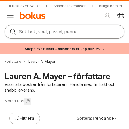
Fri frakt över 249 kr
•
Snabba leveranser
•
Billiga böcker
Sök bok, spel, pussel, penna...
Skapa nya rutiner – hälsoböcker upp till 50% →
Författare
Lauren A. Mayer
Lauren A. Mayer – författare
Visar alla böcker från författaren . Handla med fri frakt och
snabb leverans.
6
produkter
Filtrera
Sortera:
Trendande