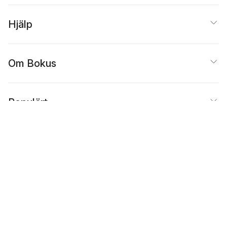
Hjälp
Om Bokus
Populärt
Inspiration
Bokus
@
Cookies
Anpassa cookies
Integritetspolicy
Köpvillkor