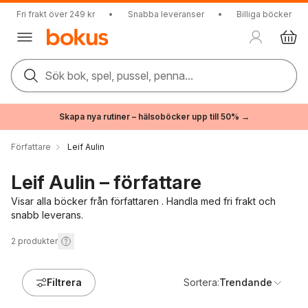
Fri frakt över 249 kr
•
Snabba leveranser
•
Billiga böcker
Sök bok, spel, pussel, penna...
Skapa nya rutiner – hälsoböcker upp till 50% →
Författare
Leif Aulin
Leif Aulin – författare
Visar alla böcker från författaren . Handla med fri frakt och
snabb leverans.
2
produkter
Filtrera
Sortera:
Trendande