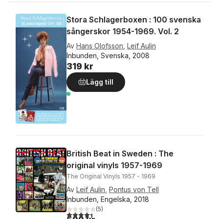
Stora Schlagerboxen : 100 svenska
sångerskor 1954-1969. Vol. 2
Av
Hans Olofsson
,
Leif Aulin
Inbunden, Svenska, 2008
319 kr
Lägg till
British Beat in Sweden : The
original vinyls 1957-1969
The Original Vinyls 1957 - 1969
Av
Leif Aulin
,
Pontus von Tell
Inbunden, Engelska, 2018
(
5
)
4,4
utav 5 stjärnor. Totalt antal röster: