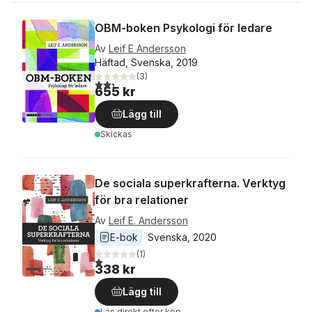
OBM-boken Psykologi för ledare
Av
Leif E Andersson
Häftad, Svenska, 2019
(
3
)
2,3
utav 5 stjärnor. Totalt antal röster:
655 kr
Lägg till
Skickas
De sociala superkrafterna. Verktyg
för bra relationer
Av
Leif E. Andersson
E-bok
Svenska
, 
2020
(
1
)
1,0
utav 5 stjärnor. Totalt antal röster:
338 kr
Lägg till
Läs direkt efter köp