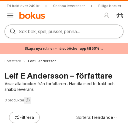
Fri frakt över 249 kr
•
Snabba leveranser
•
Billiga böcker
Sök bok, spel, pussel, penna...
Skapa nya rutiner – hälsoböcker upp till 50% →
Författare
Leif E Andersson
Leif E Andersson – författare
Visar alla böcker från författaren . Handla med fri frakt och
snabb leverans.
3
produkter
Filtrera
Sortera:
Trendande