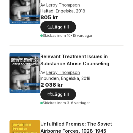
Av
Leroy Thompson
Häftad, Engelska, 2018
805 kr
Lägg till
Skickas
inom 10-15 vardagar
Relevant Treatment Issues in
Substance Abuse Counseling
Av
Leroy Thompson
Inbunden, Engelska, 2018
2 038 kr
Lägg till
Skickas
inom 3-6 vardagar
Unfulfilled Promise: The Soviet
Airborne Forces, 1928-1945