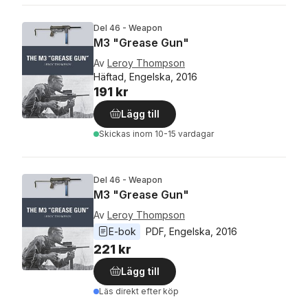
Del 46 - Weapon
M3 "Grease Gun"
Av
Leroy Thompson
Häftad, Engelska, 2016
191 kr
Lägg till
Skickas
inom 10-15 vardagar
Del 46 - Weapon
M3 "Grease Gun"
Av
Leroy Thompson
E-bok
PDF
, 
Engelska
, 
2016
221 kr
Lägg till
Läs direkt efter köp