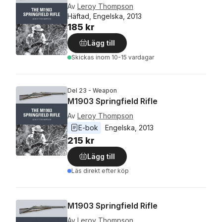
Av
Leroy Thompson
Häftad, Engelska, 2013
185 kr
Lägg till
Skickas
inom 10-15 vardagar
Del 23 - Weapon
M1903 Springfield Rifle
Av
Leroy Thompson
E-bok
Engelska
, 
2013
215 kr
Lägg till
Läs direkt efter köp
M1903 Springfield Rifle
Av
Leroy Thompson