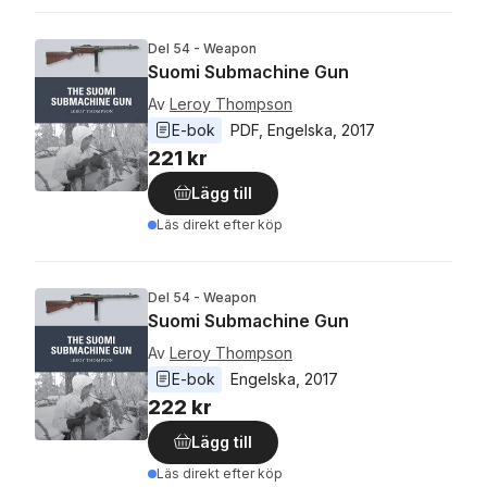
Del 54 - Weapon
Suomi Submachine Gun
Av
Leroy Thompson
E-bok
PDF
, 
Engelska
, 
2017
221 kr
Lägg till
Läs direkt efter köp
Del 54 - Weapon
Suomi Submachine Gun
Av
Leroy Thompson
E-bok
Engelska
, 
2017
222 kr
Lägg till
Läs direkt efter köp