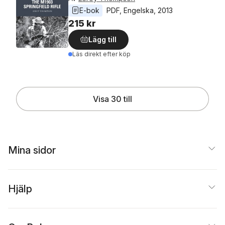
E-bok
PDF
, 
Engelska
, 
2013
215 kr
Lägg till
Läs direkt efter köp
Visa 30 till
Mina sidor
Hjälp