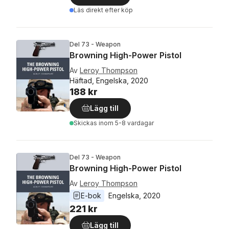
Läs direkt efter köp
Del 73 - Weapon
Browning High-Power Pistol
Av
Leroy Thompson
Häftad, Engelska, 2020
188 kr
Lägg till
Skickas
inom 5-8 vardagar
Del 73 - Weapon
Browning High-Power Pistol
Av
Leroy Thompson
E-bok
Engelska
, 
2020
221 kr
Lägg till