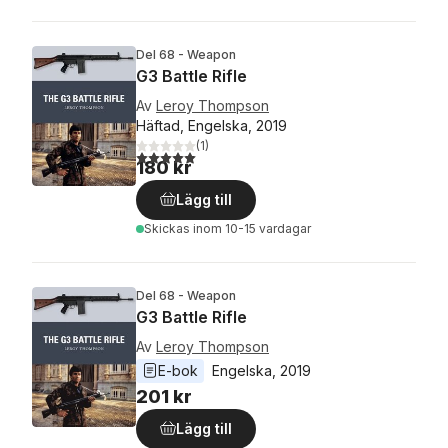
Del 68 - Weapon
G3 Battle Rifle
Av
Leroy Thompson
Häftad, Engelska, 2019
(
1
)
5,0
utav 5 stjärnor. Totalt antal röster:
180 kr
Lägg till
Skickas
inom 10-15 vardagar
Del 68 - Weapon
G3 Battle Rifle
Av
Leroy Thompson
E-bok
Engelska
, 
2019
201 kr
Lägg till