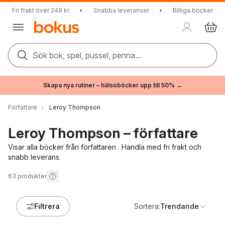
Fri frakt över 249 kr
•
Snabba leveranser
•
Billiga böcker
Sök bok, spel, pussel, penna...
Skapa nya rutiner – hälsoböcker upp till 50% →
Författare
Leroy Thompson
Leroy Thompson – författare
Visar alla böcker från författaren . Handla med fri frakt och
snabb leverans.
63
produkter
Filtrera
Sortera:
Trendande