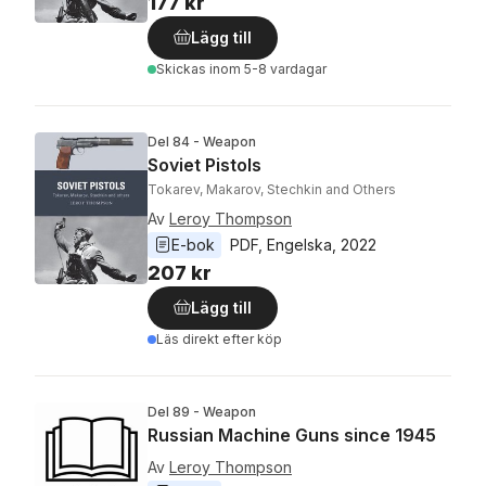
177 kr
Lägg till
Skickas
inom 5-8 vardagar
Del 84 - Weapon
Soviet Pistols
Tokarev, Makarov, Stechkin and Others
Av
Leroy Thompson
E-bok
PDF
, 
Engelska
, 
2022
207 kr
Lägg till
Läs direkt efter köp
Del 89 - Weapon
Russian Machine Guns since 1945
Av
Leroy Thompson