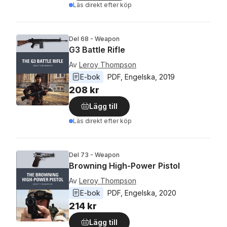
Läs direkt efter köp
Del 68 - Weapon
G3 Battle Rifle
Av
Leroy Thompson
E-bok
PDF
, 
Engelska
, 
2019
208 kr
Lägg till
Läs direkt efter köp
Del 73 - Weapon
Browning High-Power Pistol
Av
Leroy Thompson
E-bok
PDF
, 
Engelska
, 
2020
214 kr
Lägg till