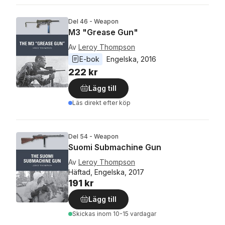
Del 46 - Weapon
M3 "Grease Gun"
Av
Leroy Thompson
E-bok
Engelska
, 
2016
222 kr
Lägg till
Läs direkt efter köp
Del 54 - Weapon
Suomi Submachine Gun
Av
Leroy Thompson
Häftad, Engelska, 2017
191 kr
Lägg till
Skickas
inom 10-15 vardagar