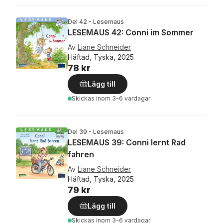
Del 42 - Lesemaus
LESEMAUS 42: Conni im Sommer
Av
Liane Schneider
Häftad, Tyska, 2025
78 kr
Lägg till
Skickas
inom 3-6 vardagar
Del 39 - Lesemaus
LESEMAUS 39: Conni lernt Rad
fahren
Av
Liane Schneider
Häftad, Tyska, 2025
79 kr
Lägg till
Skickas
inom 3-6 vardagar