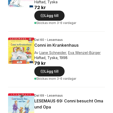
Häftad, Tyska
72 kr
Lägg till
Skickas
inom 3-6 vardagar
Del 60 - Lesemaus
Conni im Krankenhaus
Av
Liane Schneider
,
Eva Wenzel-Bürger
Häftad, Tyska, 1998
79 kr
Lägg till
Skickas
inom 3-6 vardagar
Del 69 - Lesemaus
LESEMAUS 69: Conni besucht Oma
und Opa