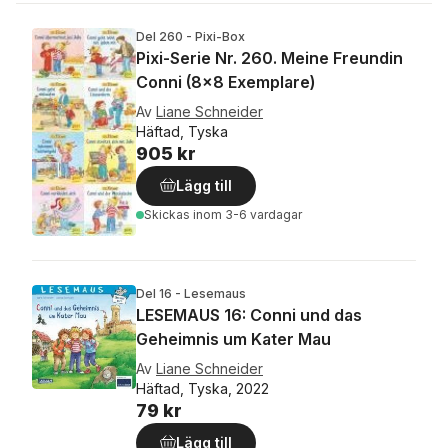
Del 260 - Pixi-Box
Pixi-Serie Nr. 260. Meine Freundin
Conni (8x8 Exemplare)
Av
Liane Schneider
Häftad, Tyska
905 kr
Lägg till
Skickas
inom 3-6 vardagar
Del 16 - Lesemaus
LESEMAUS 16: Conni und das
Geheimnis um Kater Mau
Av
Liane Schneider
Häftad, Tyska, 2022
79 kr
Lägg till