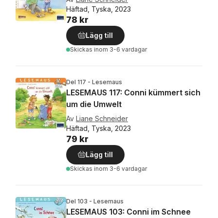
Häftad, Tyska, 2023
78 kr
Lägg till
Skickas
inom 3-6 vardagar
Del 117 - Lesemaus
LESEMAUS 117: Conni kümmert sich
um die Umwelt
Av
Liane Schneider
Häftad, Tyska, 2023
79 kr
Lägg till
Skickas
inom 3-6 vardagar
Del 103 - Lesemaus
LESEMAUS 103: Conni im Schnee