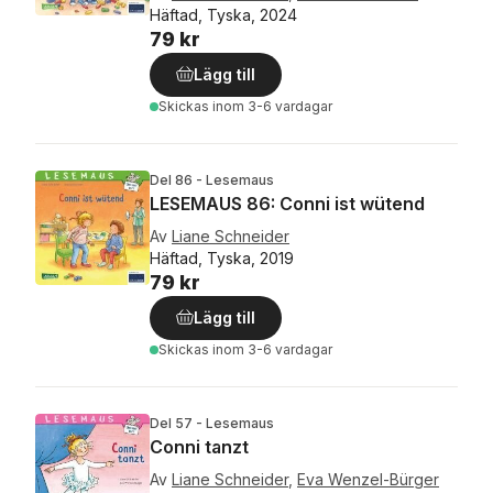
Häftad, Tyska, 2024
79 kr
Lägg till
Skickas
inom 3-6 vardagar
Del 86 - Lesemaus
LESEMAUS 86: Conni ist wütend
Av
Liane Schneider
Häftad, Tyska, 2019
79 kr
Lägg till
Skickas
inom 3-6 vardagar
Del 57 - Lesemaus
Conni tanzt
Av
Liane Schneider
,
Eva Wenzel-Bürger