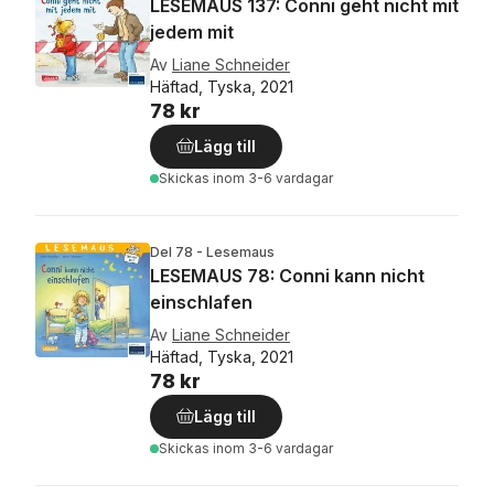
LESEMAUS 137: Conni geht nicht mit
jedem mit
Av
Liane Schneider
Häftad, Tyska, 2021
78 kr
Lägg till
Skickas
inom 3-6 vardagar
Del 78 - Lesemaus
LESEMAUS 78: Conni kann nicht
einschlafen
Av
Liane Schneider
Häftad, Tyska, 2021
78 kr
Lägg till
Skickas
inom 3-6 vardagar