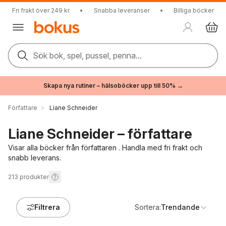
Fri frakt över 249 kr
•
Snabba leveranser
•
Billiga böcker
Sök bok, spel, pussel, penna...
Skapa nya rutiner – hälsoböcker upp till 50% →
Författare
Liane Schneider
Liane Schneider – författare
Visar alla böcker från författaren . Handla med fri frakt och
snabb leverans.
213
produkter
Filtrera
Sortera:
Trendande