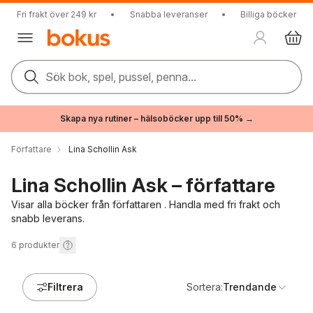
Fri frakt över 249 kr
•
Snabba leveranser
•
Billiga böcker
Sök bok, spel, pussel, penna...
Skapa nya rutiner – hälsoböcker upp till 50% →
Författare
Lina Schollin Ask
Lina Schollin Ask – författare
Visar alla böcker från författaren . Handla med fri frakt och
snabb leverans.
6
produkter
Filtrera
Sortera:
Trendande