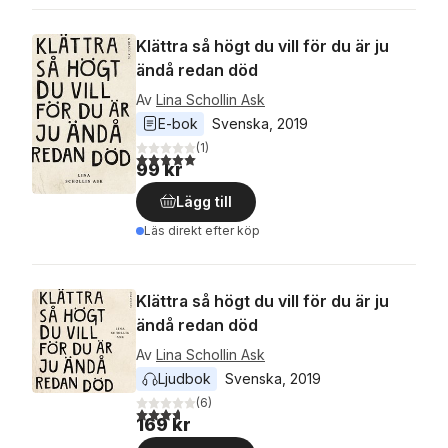
Klättra så högt du vill för du är ju
ändå redan död
Av
Lina Schollin Ask
E-bok
Svenska
, 
2019
(
1
)
5,0
utav 5 stjärnor. Totalt antal röster:
99 kr
Lägg till
Läs direkt efter köp
Klättra så högt du vill för du är ju
ändå redan död
Av
Lina Schollin Ask
Ljudbok
Svenska
, 
2019
(
6
)
3,7
utav 5 stjärnor. Totalt antal röster:
169 kr