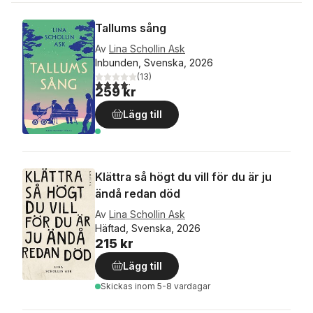
Tallums sång
Av
Lina Schollin Ask
Inbunden, Svenska, 2026
(
13
)
4,2
utav 5 stjärnor. Totalt antal röster:
259 kr
Lägg till
Klättra så högt du vill för du är ju
ändå redan död
Av
Lina Schollin Ask
Häftad, Svenska, 2026
215 kr
Lägg till
Skickas
inom 5-8 vardagar