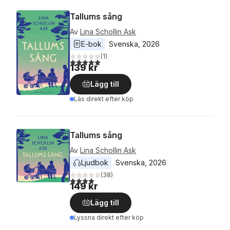
Tallums sång
Av
Lina Schollin Ask
E-bok
Svenska
, 
2026
(
1
)
5,0
utav 5 stjärnor. Totalt antal röster:
139 kr
Lägg till
Läs direkt efter köp
Tallums sång
Av
Lina Schollin Ask
Ljudbok
Svenska
, 
2026
(
38
)
4,0
utav 5 stjärnor. Totalt antal röster:
149 kr
Lägg till
Lyssna direkt efter köp