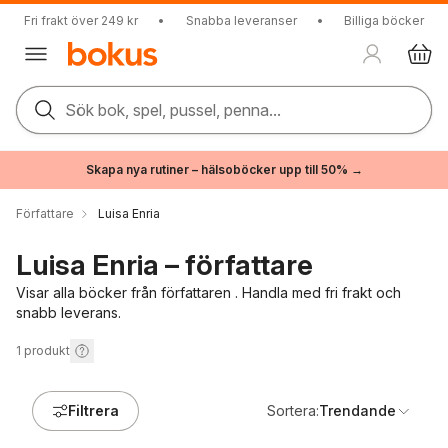
Fri frakt över 249 kr
•
Snabba leveranser
•
Billiga böcker
Sök bok, spel, pussel, penna...
Skapa nya rutiner – hälsoböcker upp till 50% →
Författare
Luisa Enria
Luisa Enria – författare
Visar alla böcker från författaren . Handla med fri frakt och
snabb leverans.
1
produkt
Filtrera
Sortera:
Trendande