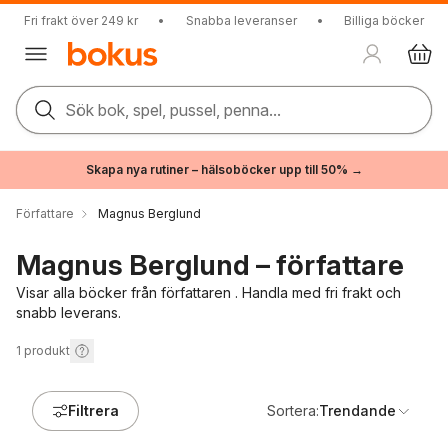
Fri frakt över 249 kr
•
Snabba leveranser
•
Billiga böcker
Sök bok, spel, pussel, penna...
Skapa nya rutiner – hälsoböcker upp till 50% →
Författare
Magnus Berglund
Magnus Berglund – författare
Visar alla böcker från författaren . Handla med fri frakt och
snabb leverans.
1
produkt
Filtrera
Sortera:
Trendande