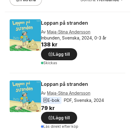
Loppan på stranden
Av
Maja-Stina Andersson
Inbunden, Svenska, 2024, 0-3 år
138 kr
Lägg till
Skickas
Loppan på stranden
Av
Maja-Stina Andersson
E-bok
PDF
, 
Svenska
, 
2024
79 kr
Lägg till
Läs direkt efter köp