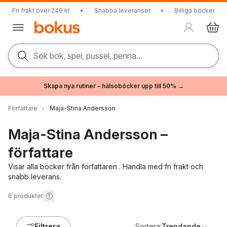
Fri frakt över 249 kr
•
Snabba leveranser
•
Billiga böcker
Sök bok, spel, pussel, penna...
Skapa nya rutiner – hälsoböcker upp till 50% →
Författare
Maja-Stina Andersson
Maja-Stina Andersson –
författare
Visar alla böcker från författaren . Handla med fri frakt och
snabb leverans.
6
produkter
Filtrera
Sortera:
Trendande