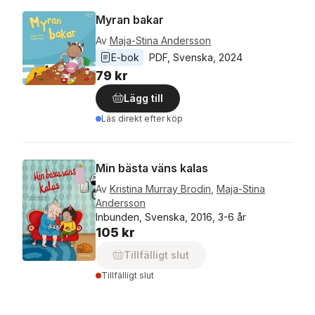
Myran bakar
Av
Maja-Stina Andersson
E-bok
PDF
, 
Svenska
, 
2024
79 kr
Lägg till
Läs direkt efter köp
Min bästa väns kalas
Av
Kristina Murray Brodin
,
Maja-Stina
Andersson
Inbunden, Svenska, 2016, 3-6 år
105 kr
Tillfälligt slut
Tillfälligt slut