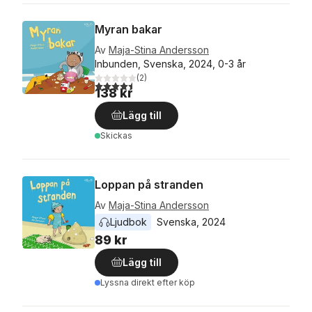
Myran bakar
Av
Maja-Stina Andersson
Inbunden, Svenska, 2024, 0-3 år
(
2
)
4,5
utav 5 stjärnor. Totalt antal röster:
138 kr
Lägg till
Skickas
Loppan på stranden
Av
Maja-Stina Andersson
Ljudbok
Svenska
, 
2024
89 kr
Lägg till
Lyssna direkt efter köp