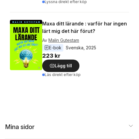
Lyssna direkt efter köp
Maxa ditt lärande : varför har ingen
lärt mig det här förut?
Av
Malin Gutestam
E-bok
Svenska
, 
2025
223 kr
Lägg till
Läs direkt efter köp
Mina sidor