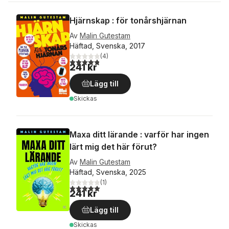
Hjärnskap : för tonårshjärnan
Av
Malin Gutestam
Häftad, Svenska, 2017
(
4
)
4,8
utav 5 stjärnor. Totalt antal röster:
241 kr
Lägg till
Skickas
Maxa ditt lärande : varför har ingen
lärt mig det här förut?
Av
Malin Gutestam
Häftad, Svenska, 2025
(
1
)
5,0
utav 5 stjärnor. Totalt antal röster:
241 kr
Lägg till
Skickas