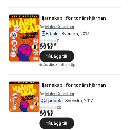
Hjärnskap : för tonårshjärnan
Av
Malin Gutestam
E-bok
Svenska
, 
2017
(
1
)
5,0
utav 5 stjärnor. Totalt antal röster:
99 kr
Lägg till
Läs direkt efter köp
Hjärnskap : för tonårshjärnan
Av
Malin Gutestam
Ljudbok
Svenska
, 
2017
(
2
)
4,0
utav 5 stjärnor. Totalt antal röster:
99 kr
Lägg till