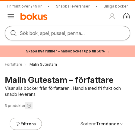
Fri frakt över 249 kr
•
Snabba leveranser
•
Billiga böcker
Sök bok, spel, pussel, penna...
Skapa nya rutiner – hälsoböcker upp till 50% →
Författare
Malin Gutestam
Malin Gutestam – författare
Visar alla böcker från författaren . Handla med fri frakt och
snabb leverans.
5
produkter
Filtrera
Sortera:
Trendande