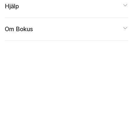
Hjälp
Om Bokus
Populärt
Inspiration
Bokus
@
Cookies
Anpassa cookies
Integritetspolicy
Köpvillkor