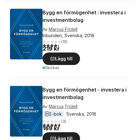
Bygg en förmögenhet : investera i
investmentbolag
Av
Marcus Fridell
Inbunden, Svenska, 2018
(
15
)
4,3
utav 5 stjärnor. Totalt antal röster:
219 kr
Lägg till
Skickas
Bygg en förmögenhet - investera i
investmentbolag
Av
Marcus Fridell
E-bok
Svenska
, 
2018
(
3
)
4,7
utav 5 stjärnor. Totalt antal röster:
169 kr
Lägg till