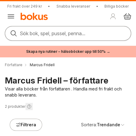
Fri frakt över 249 kr
•
Snabba leveranser
•
Billiga böcker
Sök bok, spel, pussel, penna...
Skapa nya rutiner – hälsoböcker upp till 50% →
Författare
Marcus Fridell
Marcus Fridell – författare
Visar alla böcker från författaren . Handla med fri frakt och
snabb leverans.
2
produkter
Filtrera
Sortera:
Trendande