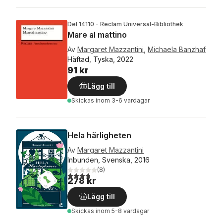
Del 14110 - Reclam Universal-Bibliothek
Mare al mattino
Av
Margaret Mazzantini
,
Michaela Banzhaf
Häftad, Tyska, 2022
91 kr
Lägg till
Skickas
inom 3-6 vardagar
Hela härligheten
Av
Margaret Mazzantini
Inbunden, Svenska, 2016
(
8
)
3,8
utav 5 stjärnor. Totalt antal röster:
278 kr
Lägg till
Skickas
inom 5-8 vardagar