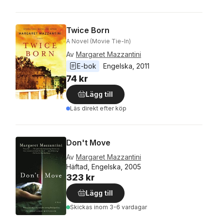
Twice Born
A Novel (Movie Tie-In)
Av
Margaret Mazzantini
E-bok
Engelska
, 
2011
74 kr
Lägg till
Läs direkt efter köp
Don't Move
Av
Margaret Mazzantini
Häftad, Engelska, 2005
323 kr
Lägg till
Skickas
inom 3-6 vardagar