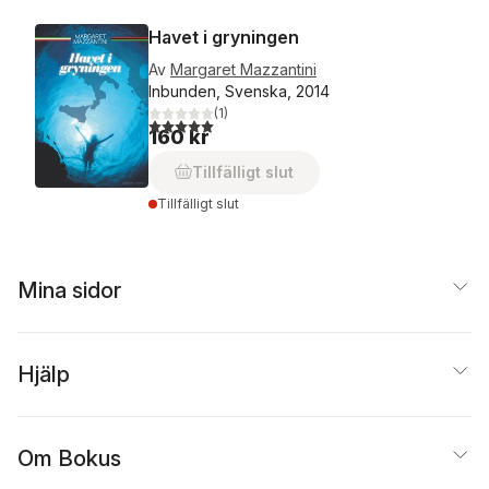
Havet i gryningen
Av
Margaret Mazzantini
Inbunden, Svenska, 2014
(
1
)
5,0
utav 5 stjärnor. Totalt antal röster:
160 kr
Tillfälligt slut
Tillfälligt slut
Mina sidor
Hjälp
Om Bokus