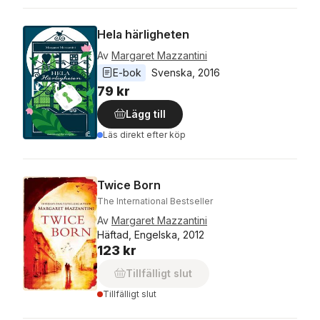
Hela härligheten
Av
Margaret Mazzantini
E-bok
Svenska
, 
2016
79 kr
Lägg till
Läs direkt efter köp
Twice Born
The International Bestseller
Av
Margaret Mazzantini
Häftad, Engelska, 2012
123 kr
Tillfälligt slut
Tillfälligt slut