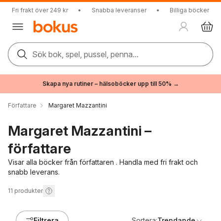
Fri frakt över 249 kr
•
Snabba leveranser
•
Billiga böcker
Sök bok, spel, pussel, penna...
Skapa nya rutiner – hälsoböcker upp till 50% →
Författare
Margaret Mazzantini
Margaret Mazzantini –
författare
Visar alla böcker från författaren . Handla med fri frakt och
snabb leverans.
11
produkter
Filtrera
Sortera:
Trendande