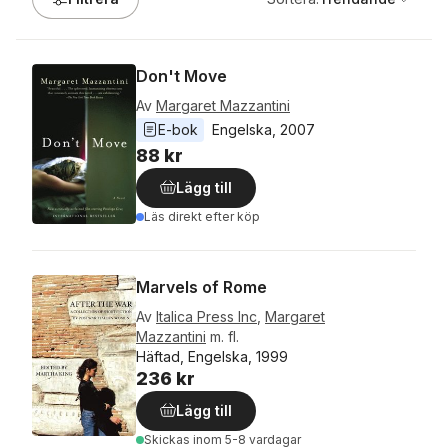
Don't Move
Av
Margaret Mazzantini
E-bok
Engelska
, 
2007
88 kr
Lägg till
Läs direkt efter köp
Marvels of Rome
Av
Italica Press Inc
,
Margaret
Mazzantini
m. fl.
Häftad, Engelska, 1999
236 kr
Lägg till
Skickas
inom 5-8 vardagar