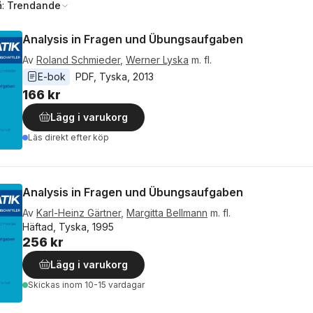
å:
Trendande
Analysis in Fragen und Übungsaufgaben
Av
Roland Schmieder
,
Werner Lyska
m. fl.
E-bok
PDF
, 
Tyska
, 
2013
166 kr
Lägg i varukorg
Läs direkt efter köp
Analysis in Fragen und Übungsaufgaben
Av
Karl-Heinz Gärtner
,
Margitta Bellmann
m. fl.
Häftad, Tyska, 1995
256 kr
Lägg i varukorg
Skickas
inom 10-15 vardagar