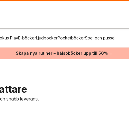
okus Play
E-böcker
Ljudböcker
Pocketböcker
Spel och pussel
Skapa nya rutiner – hälsoböcker upp till 50% →
attare
 och snabb leverans.