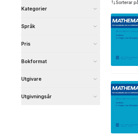
Sorterar p
Kategorier
Böcker
Språk
Naturvetenskap och teknik
2
Visa fler
Pris
Visa fler
Bokformat
Utgivare
Utgivningsår