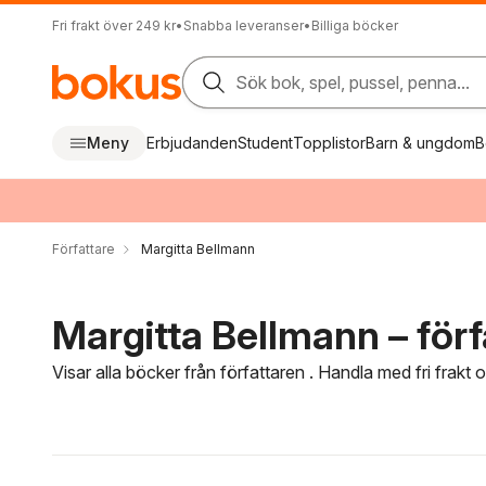
Fri frakt över 249 kr
•
Snabba leveranser
•
Billiga böcker
Sök bok, spel, pussel, penna...
Meny
Erbjudanden
Student
Topplistor
Barn & ungdom
B
Författare
Margitta Bellmann
Margitta Bellmann – förf
Visar alla böcker från författaren . Handla med fri frakt
Hoppa över filtreringsmeny