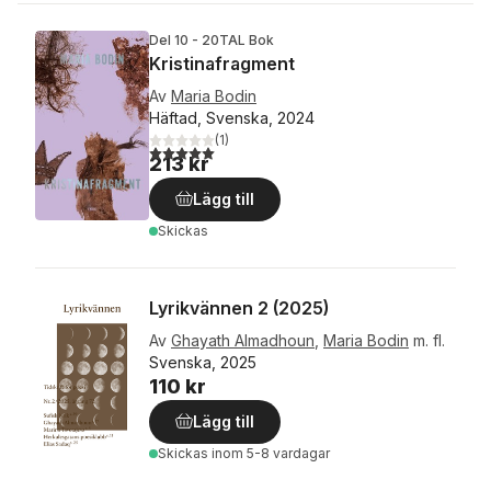
Del 10 - 20TAL Bok
Kristinafragment
Av
Maria Bodin
Häftad, Svenska, 2024
(
1
)
5,0
utav 5 stjärnor. Totalt antal röster:
213 kr
Lägg till
Skickas
Lyrikvännen 2 (2025)
Av
Ghayath Almadhoun
,
Maria Bodin
m. fl.
Svenska, 2025
110 kr
Lägg till
Skickas
inom 5-8 vardagar