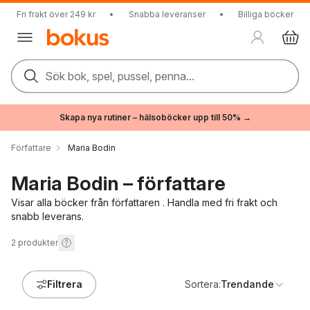
Fri frakt över 249 kr
•
Snabba leveranser
•
Billiga böcker
Sök bok, spel, pussel, penna...
Skapa nya rutiner – hälsoböcker upp till 50% →
Författare
Maria Bodin
Maria Bodin – författare
Visar alla böcker från författaren . Handla med fri frakt och
snabb leverans.
2
produkter
Filtrera
Sortera:
Trendande