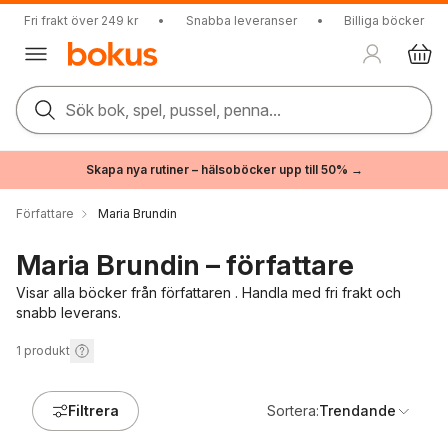
Fri frakt över 249 kr
•
Snabba leveranser
•
Billiga böcker
Sök bok, spel, pussel, penna...
Skapa nya rutiner – hälsoböcker upp till 50% →
Författare
Maria Brundin
Maria Brundin – författare
Visar alla böcker från författaren . Handla med fri frakt och
snabb leverans.
1
produkt
Filtrera
Sortera:
Trendande