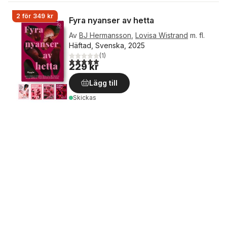
2 för 349 kr
Fyra nyanser av hetta
Av
BJ Hermansson
,
Lovisa Wistrand
m. fl.
Häftad, Svenska, 2025
(
1
)
5,0
utav 5 stjärnor. Totalt antal röster:
229 kr
Lägg till
Skickas