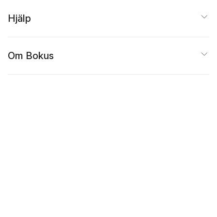
Hjälp
Om Bokus
Populärt
Inspiration
Bokus
@
Cookies
Anpassa cookies
Integritetspolicy
Köpvillkor