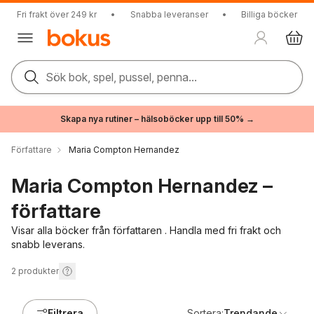
Fri frakt över 249 kr
•
Snabba leveranser
•
Billiga böcker
Sök bok, spel, pussel, penna...
Skapa nya rutiner – hälsoböcker upp till 50% →
Författare
Maria Compton Hernandez
Maria Compton Hernandez –
författare
Visar alla böcker från författaren . Handla med fri frakt och
snabb leverans.
2
produkter
Filtrera
Sortera:
Trendande