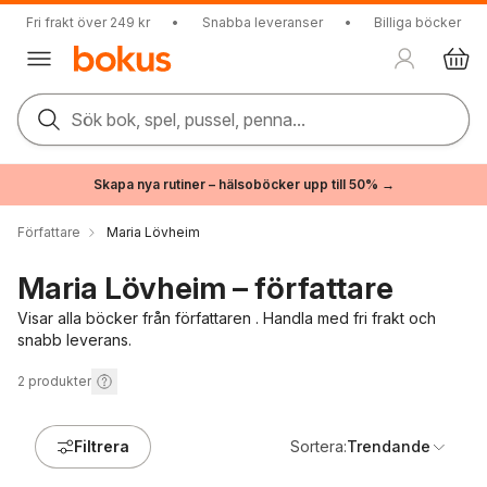
Fri frakt över 249 kr
•
Snabba leveranser
•
Billiga böcker
Sök bok, spel, pussel, penna...
Skapa nya rutiner – hälsoböcker upp till 50% →
Författare
Maria Lövheim
Maria Lövheim – författare
Visar alla böcker från författaren . Handla med fri frakt och
snabb leverans.
2
produkter
Filtrera
Sortera:
Trendande