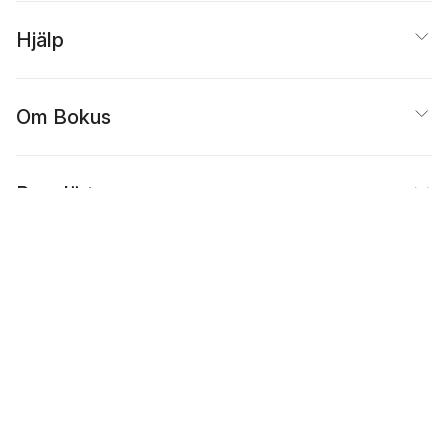
Hjälp
Om Bokus
Populärt
Inspiration
Bokus
@
Cookies
Anpassa cookies
Integritetspolicy
Köpvillkor