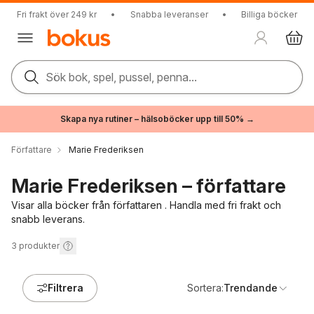
Fri frakt över 249 kr
•
Snabba leveranser
•
Billiga böcker
Sök bok, spel, pussel, penna...
Skapa nya rutiner – hälsoböcker upp till 50% →
Författare
Marie Frederiksen
Marie Frederiksen – författare
Visar alla böcker från författaren . Handla med fri frakt och
snabb leverans.
3
produkter
Filtrera
Sortera:
Trendande