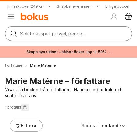
Fri frakt över 249 kr
•
Snabba leveranser
•
Billiga böcker
Sök bok, spel, pussel, penna...
Skapa nya rutiner – hälsoböcker upp till 50% →
Författare
Marie Matérne
Marie Matérne – författare
Visar alla böcker från författaren . Handla med fri frakt och
snabb leverans.
1
produkt
Filtrera
Sortera:
Trendande