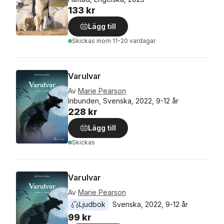
133 kr
Lägg till
Skickas
inom 11-20 vardagar
Varulvar
Av
Marie Pearson
Inbunden, Svenska, 2022, 9-12 år
228 kr
Lägg till
Skickas
Varulvar
Av
Marie Pearson
Ljudbok
Svenska
, 
2022
, 
9-12 år
99 kr