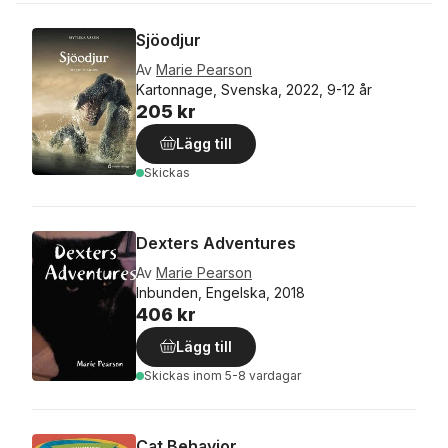
Sjöodjur
Av
Marie Pearson
Kartonnage, Svenska, 2022, 9-12 år
205 kr
Lägg till
Skickas
Dexters Adventures
Av
Marie Pearson
Inbunden, Engelska, 2018
406 kr
Lägg till
Skickas
inom 5-8 vardagar
Cat Behavior