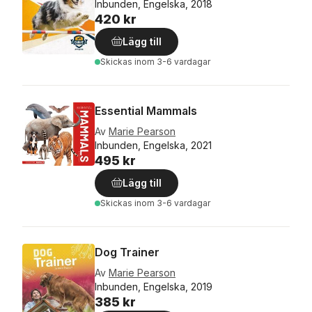
Inbunden, Engelska, 2018
420 kr
Lägg till
Skickas
inom 3-6 vardagar
Essential Mammals
Av
Marie Pearson
Inbunden, Engelska, 2021
495 kr
Lägg till
Skickas
inom 3-6 vardagar
Dog Trainer
Av
Marie Pearson
Inbunden, Engelska, 2019
385 kr