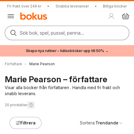
Fri frakt över 249 kr
•
Snabba leveranser
•
Billiga böcker
Sök bok, spel, pussel, penna...
Skapa nya rutiner – hälsoböcker upp till 50% →
Författare
Marie Pearson
Marie Pearson – författare
Visar alla böcker från författaren . Handla med fri frakt och
snabb leverans.
20
produkter
Filtrera
Sortera:
Trendande