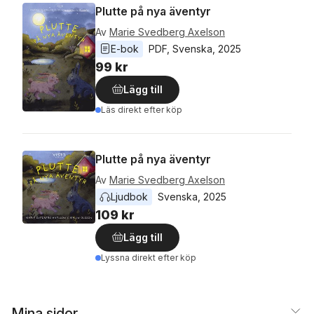
Plutte på nya äventyr
Av
Marie Svedberg Axelson
E-bok
PDF
, 
Svenska
, 
2025
99 kr
Lägg till
Läs direkt efter köp
Plutte på nya äventyr
Av
Marie Svedberg Axelson
Ljudbok
Svenska
, 
2025
109 kr
Lägg till
Lyssna direkt efter köp
Mina sidor