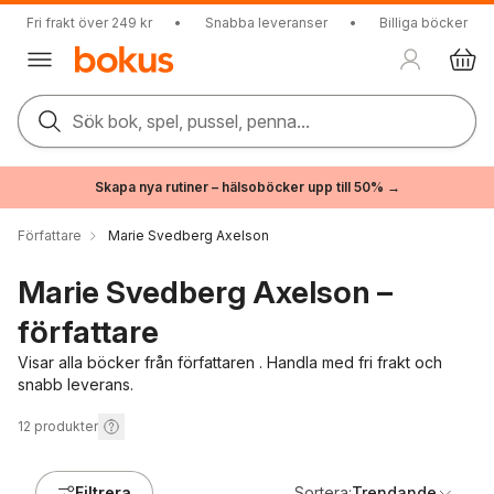
Fri frakt över 249 kr
•
Snabba leveranser
•
Billiga böcker
Sök bok, spel, pussel, penna...
Skapa nya rutiner – hälsoböcker upp till 50% →
Författare
Marie Svedberg Axelson
Marie Svedberg Axelson –
författare
Visar alla böcker från författaren . Handla med fri frakt och
snabb leverans.
12
produkter
Filtrera
Sortera:
Trendande