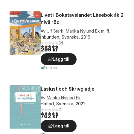
Livet i Bokstavslandet Läsebok åk 2
nivå röd
Av
Ulf Stark
,
Marika Nylund Ek
m. fl.
Inbunden, Svenska, 2016
(
2
)
5,0
utav 5 stjärnor. Totalt antal röster:
299 kr
Lägg till
Skickas
Läslust och Skrivglädje
Av
Marika Nylund Ek
Häftad, Svenska, 2022
(
1
)
5,0
utav 5 stjärnor. Totalt antal röster:
762 kr
Lägg till