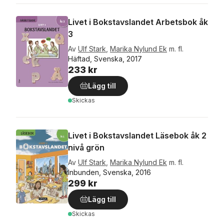
Livet i Bokstavslandet Arbetsbok åk
3
Av
Ulf Stark
,
Marika Nylund Ek
m. fl.
Häftad, Svenska, 2017
233 kr
Lägg till
Skickas
Livet i Bokstavslandet Läsebok åk 2
nivå grön
Av
Ulf Stark
,
Marika Nylund Ek
m. fl.
Inbunden, Svenska, 2016
299 kr
Lägg till
Skickas