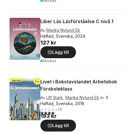
Skickas
Liber Läs Läsförståelse C nivå 1
Av
Marika Nylund Ek
Häftad, Svenska, 2024
127 kr
Lägg till
Skickas
Livet i Bokstavslandet Arbetsbok
Förskoleklass
Av
Ulf Stark
,
Marika Nylund Ek
m. fl.
Häftad, Svenska, 2018
(
1
)
4,0
utav 5 stjärnor. Totalt antal röster:
193 kr
Lägg till