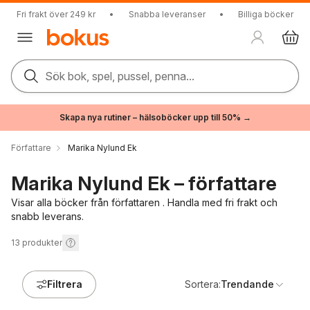
Fri frakt över 249 kr
•
Snabba leveranser
•
Billiga böcker
Sök bok, spel, pussel, penna...
Skapa nya rutiner – hälsoböcker upp till 50% →
Författare
Marika Nylund Ek
Marika Nylund Ek – författare
Visar alla böcker från författaren . Handla med fri frakt och
snabb leverans.
13
produkter
Filtrera
Sortera:
Trendande