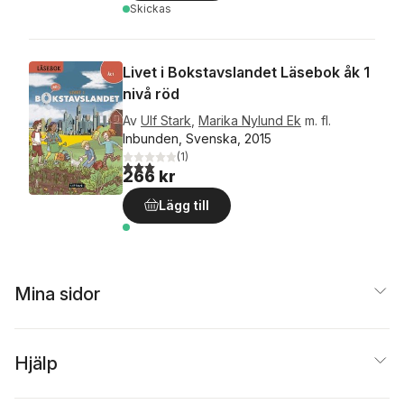
Skickas
Livet i Bokstavslandet Läsebok åk 1
nivå röd
Av
Ulf Stark
,
Marika Nylund Ek
m. fl.
Inbunden, Svenska, 2015
(
1
)
3,0
utav 5 stjärnor. Totalt antal röster:
266 kr
Lägg till
Mina sidor
Hjälp