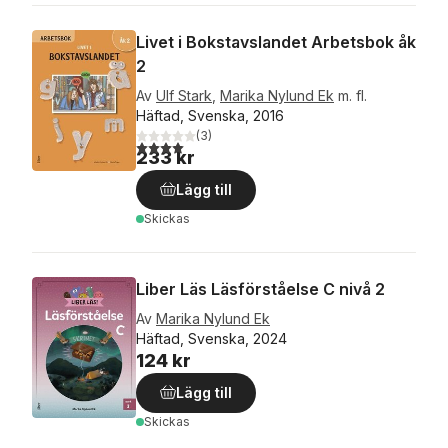
Livet i Bokstavslandet Arbetsbok åk
2
Av
Ulf Stark
,
Marika Nylund Ek
m. fl.
Häftad, Svenska, 2016
(
3
)
4,0
utav 5 stjärnor. Totalt antal röster:
233 kr
Lägg till
Skickas
Liber Läs Läsförståelse C nivå 2
Av
Marika Nylund Ek
Häftad, Svenska, 2024
124 kr
Lägg till
Skickas