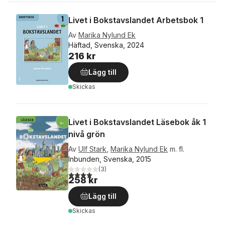
Livet i Bokstavslandet Arbetsbok 1
Av
Marika Nylund Ek
Häftad, Svenska, 2024
216 kr
Lägg till
Skickas
Livet i Bokstavslandet Läsebok åk 1
nivå grön
Av
Ulf Stark
,
Marika Nylund Ek
m. fl.
Inbunden, Svenska, 2015
(
3
)
4,0
utav 5 stjärnor. Totalt antal röster:
258 kr
Lägg till
Skickas