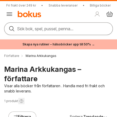
Fri frakt över 249 kr
•
Snabba leveranser
•
Billiga böcker
Sök bok, spel, pussel, penna...
Skapa nya rutiner – hälsoböcker upp till 50% →
Författare
Marina Arkkukangas
Marina Arkkukangas –
författare
Visar alla böcker från författaren . Handla med fri frakt och
snabb leverans.
1
produkt
Filtrera
Sortera:
Trendande