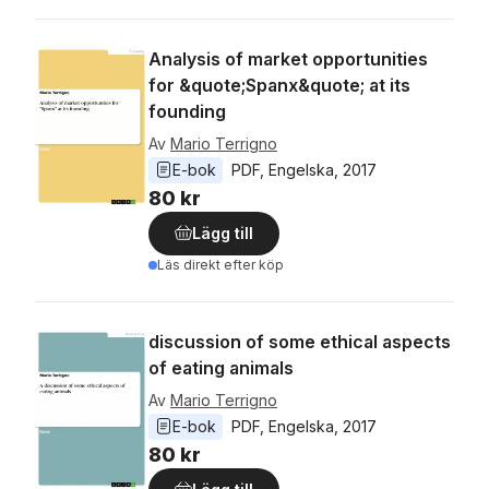
Analysis of market opportunities
for &quote;Spanx&quote; at its
founding
Av
Mario Terrigno
E-bok
PDF
, 
Engelska
, 
2017
80 kr
Lägg till
Läs direkt efter köp
discussion of some ethical aspects
of eating animals
Av
Mario Terrigno
E-bok
PDF
, 
Engelska
, 
2017
80 kr