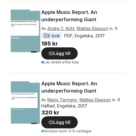
Apple Music Report. An
underperforming Giant
Av
Andre C. Kohl
,
Mattias Eliasson
m. fl.
E-bok
PDF
, 
Engelska
, 
2017
185 kr
Lägg till
Läs direkt efter köp
Apple Music Report. An
underperforming Giant
Av
Mario Terrigno
,
Mattias Eliasson
m. fl.
Häftad, Engelska, 2017
320 kr
Lägg till
Skickas
inom 3-6 vardagar