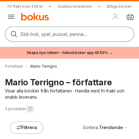
Fri frakt över 249 kr
•
Snabba leveranser
•
Billiga böcker
Sök bok, spel, pussel, penna...
Skapa nya rutiner – hälsoböcker upp till 50% →
Författare
Mario Terrigno
Mario Terrigno – författare
Visar alla böcker från författaren . Handla med fri frakt och
snabb leverans.
4
produkter
Filtrera
Sortera:
Trendande