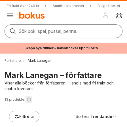
Fri frakt över 249 kr
•
Snabba leveranser
•
Billiga böcker
Sök bok, spel, pussel, penna...
Skapa nya rutiner – hälsoböcker upp till 50% →
Författare
Mark Lanegan
Mark Lanegan – författare
Visar alla böcker från författaren . Handla med fri frakt och
snabb leverans.
13
produkter
Filtrera
Sortera:
Trendande