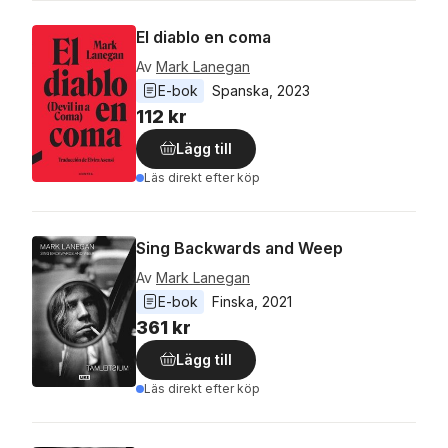
El diablo en coma
Av
Mark Lanegan
E-bok
Spanska
, 
2023
112 kr
Lägg till
Läs direkt efter köp
Sing Backwards and Weep
Av
Mark Lanegan
E-bok
Finska
, 
2021
361 kr
Lägg till
Läs direkt efter köp