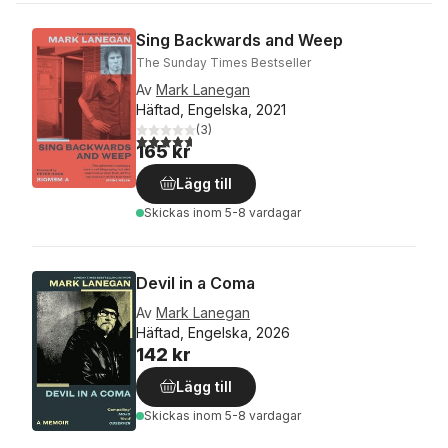
Sing Backwards and Weep
The Sunday Times Bestseller
Av
Mark Lanegan
Häftad, Engelska, 2021
(
3
)
4,7
utav 5 stjärnor. Totalt antal röster:
165 kr
Lägg till
Skickas
inom 5-8 vardagar
Devil in a Coma
Av
Mark Lanegan
Häftad, Engelska, 2026
142 kr
Lägg till
Skickas
inom 5-8 vardagar