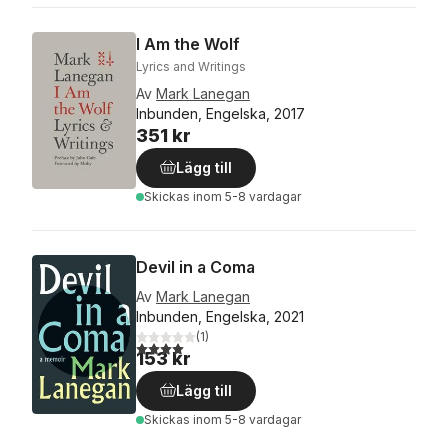
I Am the Wolf
Lyrics and Writings
Av
Mark Lanegan
Inbunden, Engelska, 2017
351 kr
Lägg till
Skickas
inom 5-8 vardagar
Devil in a Coma
Av
Mark Lanegan
Inbunden, Engelska, 2021
(
1
)
4,0
utav 5 stjärnor. Totalt antal röster:
153 kr
Lägg till
Skickas
inom 5-8 vardagar