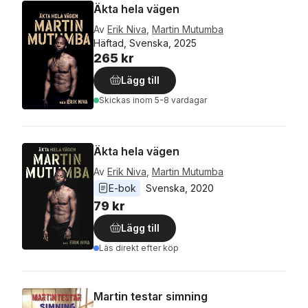
Äkta hela vägen
Av
Erik Niva
,
Martin Mutumba
Häftad, Svenska, 2025
265 kr
Lägg till
Skickas
inom 5-8 vardagar
Äkta hela vägen
Av
Erik Niva
,
Martin Mutumba
E-bok
Svenska
, 
2020
79 kr
Lägg till
Läs direkt efter köp
Martin testar simning