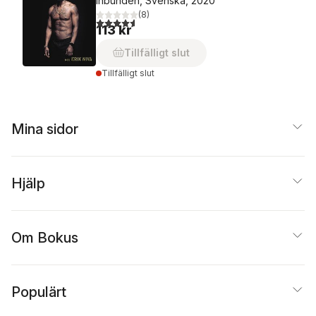
Inbunden, Svenska, 2020
(
8
)
4,6
utav 5 stjärnor. Totalt antal röster:
113 kr
Tillfälligt slut
Tillfälligt slut
Mina sidor
Hjälp
Om Bokus
Populärt