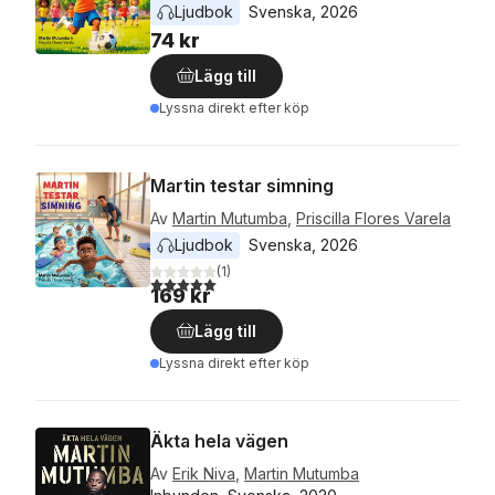
Ljudbok
Svenska
, 
2026
74 kr
Lägg till
Lyssna direkt efter köp
Martin testar simning
Av
Martin Mutumba
,
Priscilla Flores Varela
Ljudbok
Svenska
, 
2026
(
1
)
5,0
utav 5 stjärnor. Totalt antal röster:
169 kr
Lägg till
Lyssna direkt efter köp
Äkta hela vägen
Av
Erik Niva
,
Martin Mutumba