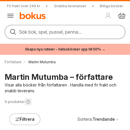
Fri frakt över 249 kr
•
Snabba leveranser
•
Billiga böcker
Sök bok, spel, pussel, penna...
Skapa nya rutiner – hälsoböcker upp till 50% →
Författare
Martin Mutumba
Martin Mutumba – författare
Visar alla böcker från författaren . Handla med fri frakt och
snabb leverans.
9
produkter
Filtrera
Sortera:
Trendande