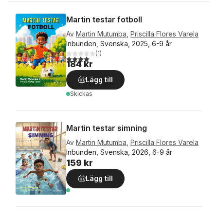
Martin testar fotboll
Av
Martin Mutumba
,
Priscilla Flores Varela
Inbunden, Svenska, 2025, 6-9 år
(
1
)
4,0
utav 5 stjärnor. Totalt antal röster:
184 kr
Lägg till
Skickas
Martin testar simning
Av
Martin Mutumba
,
Priscilla Flores Varela
Inbunden, Svenska, 2026, 6-9 år
159 kr
Lägg till