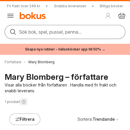
Fri frakt över 249 kr
•
Snabba leveranser
•
Billiga böcker
Sök bok, spel, pussel, penna...
Skapa nya rutiner – hälsoböcker upp till 50% →
Författare
Mary Blomberg
Mary Blomberg – författare
Visar alla böcker från författaren . Handla med fri frakt och
snabb leverans.
1
produkt
Filtrera
Sortera:
Trendande