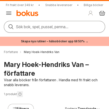
Fri frakt över 249 kr
•
Snabba leveranser
•
Billiga böcker
Sök bok, spel, pussel, penna...
Skapa nya rutiner – hälsoböcker upp till 50% →
Författare
Mary Hoek-Hendriks Van
Mary Hoek-Hendriks Van –
författare
Visar alla böcker från författaren . Handla med fri frakt och
snabb leverans.
1
produkt
Filtrera
Sortera:
Trendande