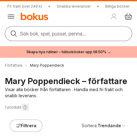
Fri frakt över 249 kr
•
Snabba leveranser
•
Billiga böcker
Sök bok, spel, pussel, penna...
Skapa nya rutiner – hälsoböcker upp till 50% →
Författare
Mary Poppendieck
Mary Poppendieck – författare
Visar alla böcker från författaren . Handla med fri frakt och
snabb leverans.
1
produkt
Filtrera
Sortera:
Trendande