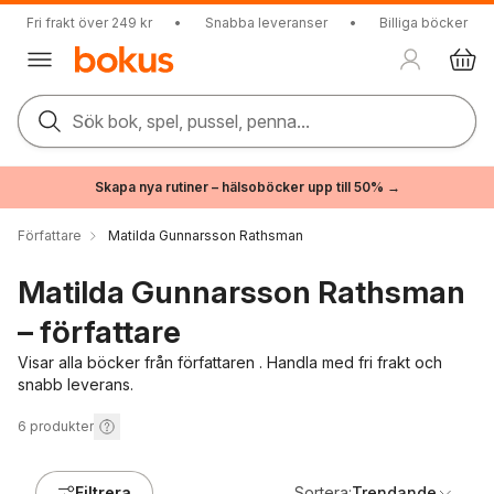
Fri frakt över 249 kr
•
Snabba leveranser
•
Billiga böcker
Sök bok, spel, pussel, penna...
Skapa nya rutiner – hälsoböcker upp till 50% →
Författare
Matilda Gunnarsson Rathsman
Matilda Gunnarsson Rathsman
– författare
Visar alla böcker från författaren . Handla med fri frakt och
snabb leverans.
6
produkter
Filtrera
Sortera:
Trendande