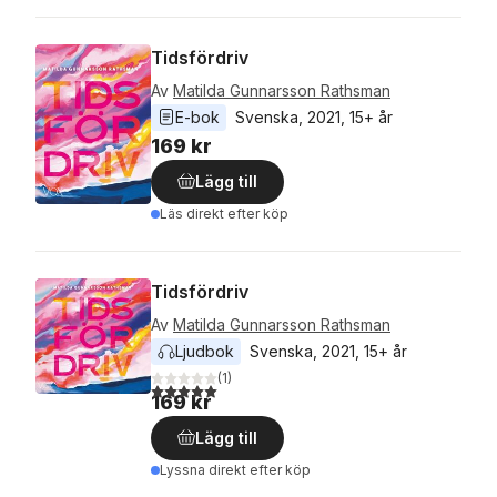
Tidsfördriv
Av
Matilda Gunnarsson Rathsman
E-bok
Svenska
, 
2021
, 
15+ år
169 kr
Lägg till
Läs direkt efter köp
Tidsfördriv
Av
Matilda Gunnarsson Rathsman
Ljudbok
Svenska
, 
2021
, 
15+ år
(
1
)
5,0
utav 5 stjärnor. Totalt antal röster:
169 kr
Lägg till
Lyssna direkt efter köp