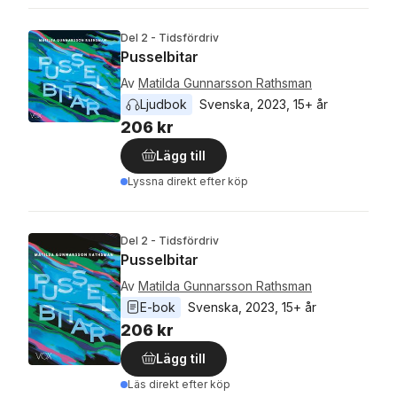
Del 2 - Tidsfördriv
Pusselbitar
Av
Matilda Gunnarsson Rathsman
Ljudbok
Svenska
, 
2023
, 
15+ år
206 kr
Lägg till
Lyssna direkt efter köp
Del 2 - Tidsfördriv
Pusselbitar
Av
Matilda Gunnarsson Rathsman
E-bok
Svenska
, 
2023
, 
15+ år
206 kr
Lägg till
Läs direkt efter köp