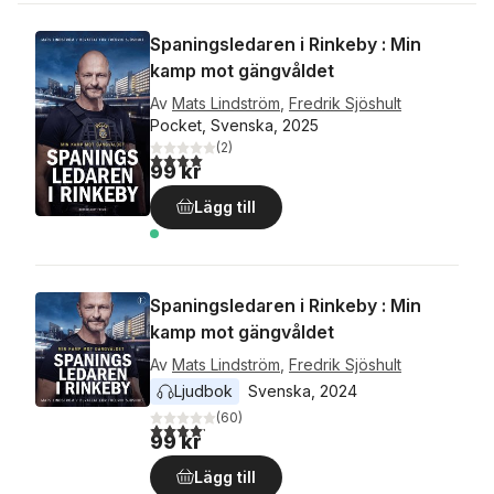
Spaningsledaren i Rinkeby : Min
kamp mot gängvåldet
Av
Mats Lindström
,
Fredrik Sjöshult
Pocket, Svenska, 2025
(
2
)
4,0
utav 5 stjärnor. Totalt antal röster:
99 kr
Lägg till
Spaningsledaren i Rinkeby : Min
kamp mot gängvåldet
Av
Mats Lindström
,
Fredrik Sjöshult
Ljudbok
Svenska
, 
2024
(
60
)
4,2
utav 5 stjärnor. Totalt antal röster:
99 kr
Lägg till