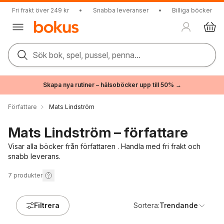
Fri frakt över 249 kr
•
Snabba leveranser
•
Billiga böcker
Sök bok, spel, pussel, penna...
Skapa nya rutiner – hälsoböcker upp till 50% →
Författare
Mats Lindström
Mats Lindström – författare
Visar alla böcker från författaren . Handla med fri frakt och
snabb leverans.
7
produkter
Filtrera
Sortera:
Trendande