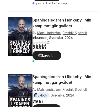
Lyssna direkt efter köp
Spaningsledaren i Rinkeby : Min
kamp mot gängvåldet
Av
Mats Lindström
,
Fredrik Sjöshult
Inbunden, Svenska, 2024
(
5
)
4,6
utav 5 stjärnor. Totalt antal röster:
283 kr
Lägg till
Spaningsledaren i Rinkeby : Min
kamp mot gängvåldet
Av
Mats Lindström
,
Fredrik Sjöshult
E-bok
Svenska
, 
2024
79 kr