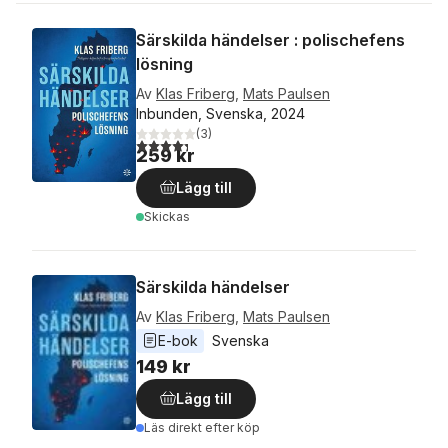
Särskilda händelser : polischefens
lösning
Av
Klas Friberg
,
Mats Paulsen
Inbunden, Svenska, 2024
(
3
)
4,3
utav 5 stjärnor. Totalt antal röster:
259 kr
Lägg till
Skickas
Särskilda händelser
Av
Klas Friberg
,
Mats Paulsen
E-bok
Svenska
149 kr
Lägg till
Läs direkt efter köp