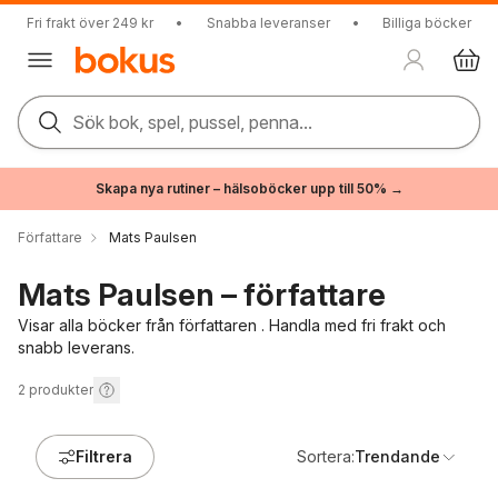
Fri frakt över 249 kr
•
Snabba leveranser
•
Billiga böcker
Sök bok, spel, pussel, penna...
Skapa nya rutiner – hälsoböcker upp till 50% →
Författare
Mats Paulsen
Mats Paulsen – författare
Visar alla böcker från författaren . Handla med fri frakt och
snabb leverans.
2
produkter
Filtrera
Sortera:
Trendande