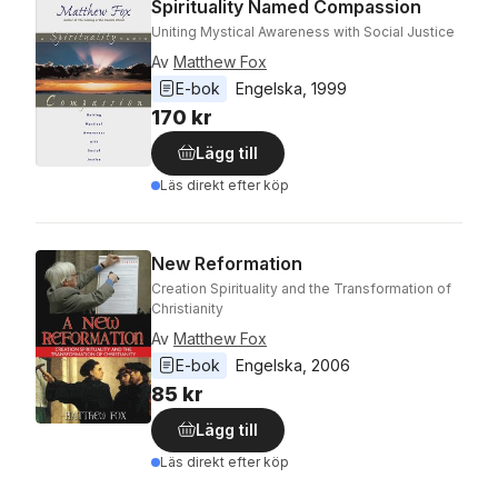
Spirituality Named Compassion
Uniting Mystical Awareness with Social Justice
Av
Matthew Fox
E-bok
Engelska
, 
1999
170 kr
Lägg till
Läs direkt efter köp
New Reformation
Creation Spirituality and the Transformation of
Christianity
Av
Matthew Fox
E-bok
Engelska
, 
2006
85 kr
Lägg till
Läs direkt efter köp