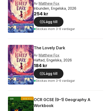
Av
Matthew Fox
Inbunden, Engelska, 2026
254 kr
Lägg till
Skickas
inom 3-6 vardagar
The Lovely Dark
Av
Matthew Fox
Häftad, Engelska, 2026
184 kr
Lägg till
Skickas
inom 3-6 vardagar
OCR GCSE (9–1) Geography A
Workbook