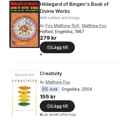
Hildegard of Bingen's Book of
Divine Works
With Letters and Songs
Av
Fox Matthew (Ed)
,
Matthew Fox
Häftad, Engelska, 1987
279 kr
Lägg till
Creativity
Av
Matthew Fox
E-bok
Engelska
, 
2004
155 kr
Lägg till
Läs direkt efter köp