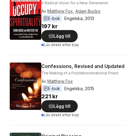
A Radical Vision for a New Generation
Av
Matthew Fox
,
Adam Bucko
E-bok
Engelska
, 
2013
197 kr
Lägg till
Läs direkt efter köp
Confessions, Revised and Updated
The Making of a Postdenominational Priest
Av
Matthew Fox
E-bok
Engelska
, 
2015
221 kr
Lägg till
Läs direkt efter köp