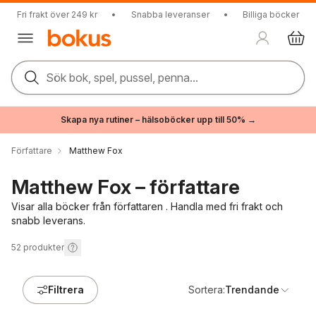
Fri frakt över 249 kr
•
Snabba leveranser
•
Billiga böcker
Sök bok, spel, pussel, penna...
Skapa nya rutiner – hälsoböcker upp till 50% →
Författare
Matthew Fox
Matthew Fox – författare
Visar alla böcker från författaren . Handla med fri frakt och
snabb leverans.
52
produkter
Filtrera
Sortera:
Trendande