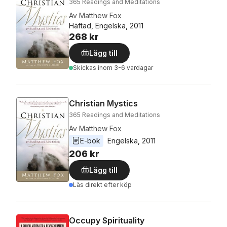
365 Readings and Meditations
Av
Matthew Fox
Häftad, Engelska, 2011
268 kr
Lägg till
Skickas
inom 3-6 vardagar
Christian Mystics
365 Readings and Meditations
Av
Matthew Fox
E-bok
Engelska
, 
2011
206 kr
Lägg till
Läs direkt efter köp
Occupy Spirituality