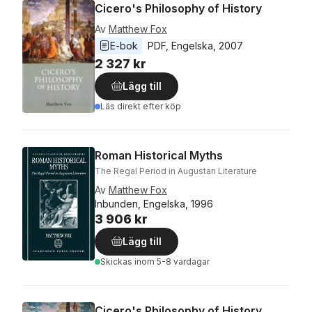
Cicero's Philosophy of History
Av
Matthew Fox
E-bok
PDF
, 
Engelska
, 
2007
2 327 kr
Lägg till
Läs direkt efter köp
Roman Historical Myths
The Regal Period in Augustan Literature
Av
Matthew Fox
Inbunden, Engelska, 1996
3 906 kr
Lägg till
Skickas
inom 5-8 vardagar
Cicero's Philosophy of History