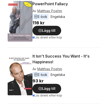
PowerPoint Fallacy
Av
Matthias Poehm
E-bok
Engelska
116 kr
Lägg till
Läs direkt efter köp
It Isn't Success You Want - It's
Happiness!
Av
Matthias Poehm
E-bok
Engelska
93 kr
Lägg till
Läs direkt efter köp