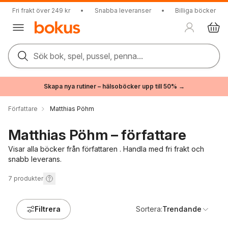
Fri frakt över 249 kr
•
Snabba leveranser
•
Billiga böcker
Sök bok, spel, pussel, penna...
Skapa nya rutiner – hälsoböcker upp till 50% →
Författare
Matthias Pöhm
Matthias Pöhm – författare
Visar alla böcker från författaren . Handla med fri frakt och
snabb leverans.
7
produkter
Filtrera
Sortera:
Trendande