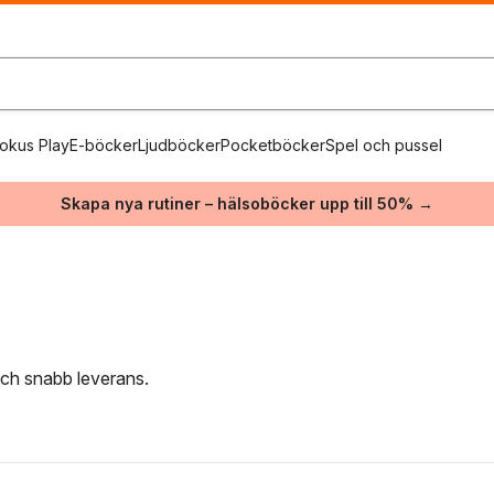
okus Play
E-böcker
Ljudböcker
Pocketböcker
Spel och pussel
Skapa nya rutiner – hälsoböcker upp till 50% →
 och snabb leverans.