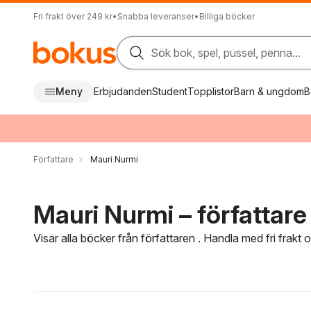
Fri frakt över 249 kr
•
Snabba leveranser
•
Billiga böcker
Sök bok, spel, pussel, penna...
Meny
Erbjudanden
Student
Topplistor
Barn & ungdom
B
Författare
Mauri Nurmi
Mauri Nurmi – författare
Visar alla böcker från författaren . Handla med fri frakt
Hoppa över filtreringsmeny