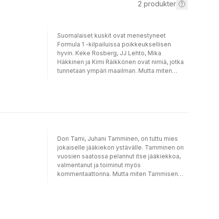
2
produkter
Suomalaiset kuskit ovat menestyneet
Formula 1 -kilpailuissa poikkeuksellisen
hyvin. Keke Rosberg, JJ Lehto, Mika
Häkkinen ja Kimi Räikkönen ovat nimiä, jotka
tunnetaan ympäri maailman. Mutta miten
heistä kaikista oikein tuli mestarillisia
formula-ajajia? Mauri Nurmen toimittama
F1nnmade – suomalainen kuninkuusluokka
sukeltaa suomalaisten formulakuskien
elämään. Samalla kirja käsittelee F1-
kilpailujen kiinnostavaa historiaa sekä antaa
äänen formulakilpailujen lukemattomille
Don Tami, Juhani Tamminen, on tuttu mies
taustavaikuttajille. Mauri Nurmi on
jokaiselle jääkiekon ystävälle. Tamminen on
moottoriurheiluvaikuttaja ja Mistake Media -
vuosien saatossa pelannut itse jääkiekkoa,
kustantamon tuottaja. Hän on kirjoittanut
valmentanut ja toiminut myös
useita urheiluaiheisia kirjoja.
kommentaattorina. Mutta miten Tammisen
elämä alun perin kietoutui jääkiekon
ympärille? Don Tami – My Story on laaja
elämäkerta Juhani Tammisesta. Se kertoo
Don Tamin tarinan aivan alusta saakka. Miksi
Don Tami alkoi jo pikkupoikana organisoida