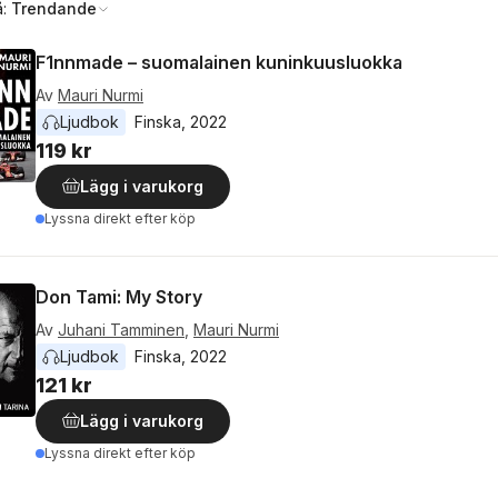
å:
Trendande
F1nnmade – suomalainen kuninkuusluokka
Av
Mauri Nurmi
Ljudbok
Finska
, 
2022
119 kr
Lägg i varukorg
Lyssna direkt efter köp
Don Tami: My Story
Av
Juhani Tamminen
,
Mauri Nurmi
Ljudbok
Finska
, 
2022
121 kr
Lägg i varukorg
Lyssna direkt efter köp