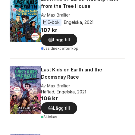
from the Tree House
Av
Max Brallier
E-bok
Engelska
, 
2021
107 kr
Lägg till
Läs direkt efter köp
Last Kids on Earth and the
Doomsday Race
Av
Max Brallier
Häftad, Engelska, 2021
106 kr
Lägg till
Skickas