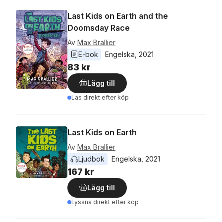
Last Kids on Earth and the
Doomsday Race
Av
Max Brallier
E-bok
Engelska
, 
2021
83 kr
Lägg till
Läs direkt efter köp
Last Kids on Earth
Av
Max Brallier
Ljudbok
Engelska
, 
2021
167 kr
Lägg till
Lyssna direkt efter köp