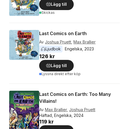
Lägg till
Skickas
Last Comics on Earth
Av
Joshua Pruett
,
Max Brallier
Ljudbok
Engelska
, 
2023
126 kr
Lägg till
Lyssna direkt efter köp
Last Comics on Earth: Too Many
Villains!
Av
Max Brallier
,
Joshua Pruett
Häftad, Engelska, 2024
119 kr