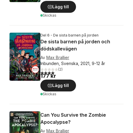
Lägg till
Skickas
Del 6 - De sista barnen på jorden
De sista barnen på jorden och
dödskallevägen
Av
Max Brallier
Inbunden, Svenska, 2021, 9-12 år
(
2
)
4,0
utav 5 stjärnor. Totalt antal röster:
177 kr
Lägg till
Skickas
Can You Survive the Zombie
Apocalypse?
Av
Max Brallier