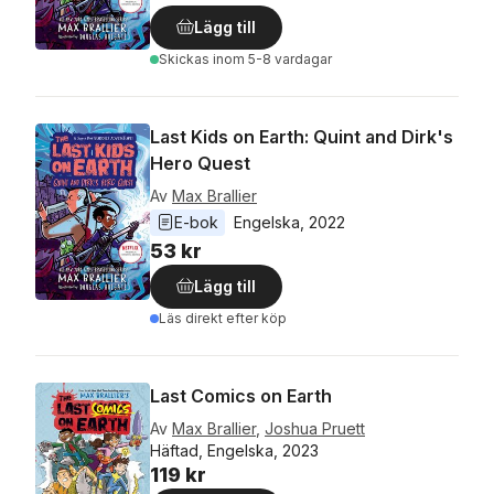
Lägg till
Skickas
inom 5-8 vardagar
Last Kids on Earth: Quint and Dirk's
Hero Quest
Av
Max Brallier
E-bok
Engelska
, 
2022
53 kr
Lägg till
Läs direkt efter köp
Last Comics on Earth
Av
Max Brallier
,
Joshua Pruett
Häftad, Engelska, 2023
119 kr