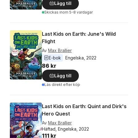
Lägg till
Skickas
inom 5-8 vardagar
Last Kids on Earth: June's Wild
Flight
Av
Max Brallier
E-bok
Engelska
, 
2022
86 kr
Lägg till
Läs direkt efter köp
Last Kids on Earth: Quint and Dirk's
Hero Quest
Av
Max Brallier
Häftad, Engelska, 2022
111 kr