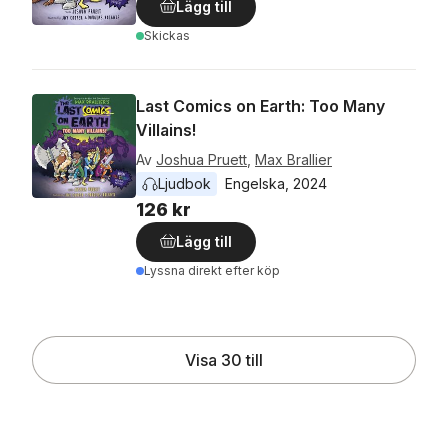
Lägg till
Skickas
Last Comics on Earth: Too Many
Villains!
Av
Joshua Pruett
,
Max Brallier
Ljudbok
Engelska
, 
2024
126 kr
Lägg till
Lyssna direkt efter köp
Visa 30 till