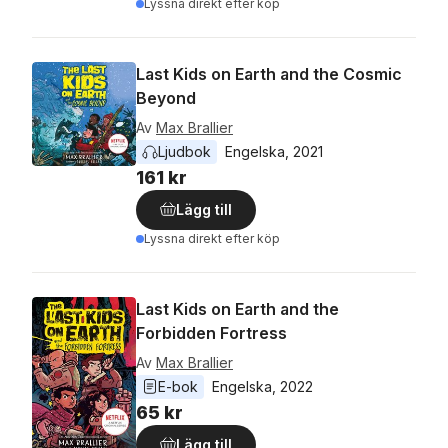
Lyssna direkt efter köp
Last Kids on Earth and the Cosmic
Beyond
Av
Max Brallier
Ljudbok
Engelska
, 
2021
161 kr
Lägg till
Lyssna direkt efter köp
Last Kids on Earth and the
Forbidden Fortress
Av
Max Brallier
E-bok
Engelska
, 
2022
65 kr
Lägg till