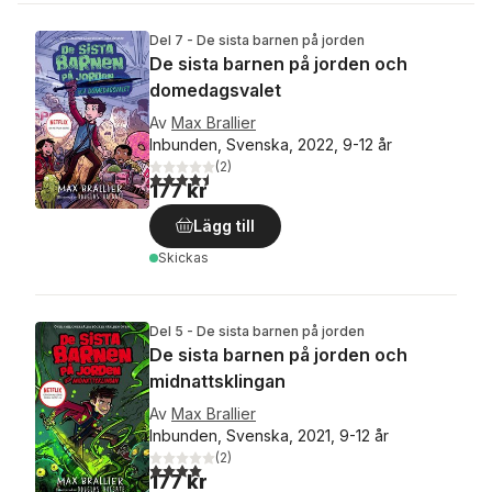
Del 7 - De sista barnen på jorden
De sista barnen på jorden och
domedagsvalet
Av
Max Brallier
Inbunden, Svenska, 2022, 9-12 år
(
2
)
4,5
utav 5 stjärnor. Totalt antal röster:
177 kr
Lägg till
Skickas
Del 5 - De sista barnen på jorden
De sista barnen på jorden och
midnattsklingan
Av
Max Brallier
Inbunden, Svenska, 2021, 9-12 år
(
2
)
4,0
utav 5 stjärnor. Totalt antal röster:
177 kr