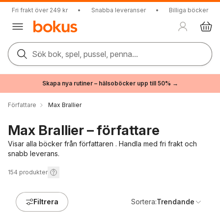
Fri frakt över 249 kr
•
Snabba leveranser
•
Billiga böcker
Sök bok, spel, pussel, penna...
Skapa nya rutiner – hälsoböcker upp till 50% →
Författare
Max Brallier
Max Brallier – författare
Visar alla böcker från författaren . Handla med fri frakt och
snabb leverans.
154
produkter
Filtrera
Sortera:
Trendande