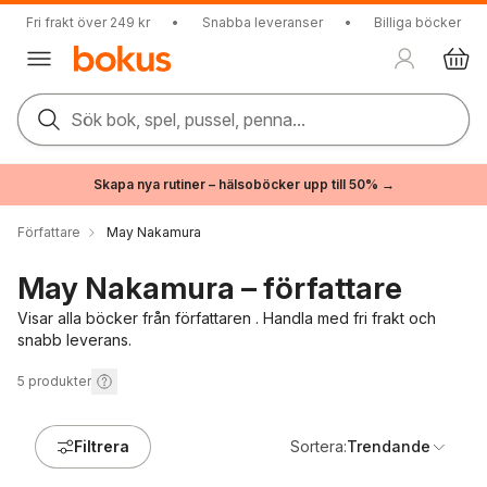
Fri frakt över 249 kr
•
Snabba leveranser
•
Billiga böcker
Sök bok, spel, pussel, penna...
Skapa nya rutiner – hälsoböcker upp till 50% →
Författare
May Nakamura
May Nakamura – författare
Visar alla böcker från författaren . Handla med fri frakt och
snabb leverans.
5
produkter
Filtrera
Sortera:
Trendande