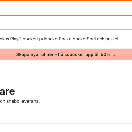
okus Play
E-böcker
Ljudböcker
Pocketböcker
Spel och pussel
Skapa nya rutiner – hälsoböcker upp till 50% →
are
 och snabb leverans.