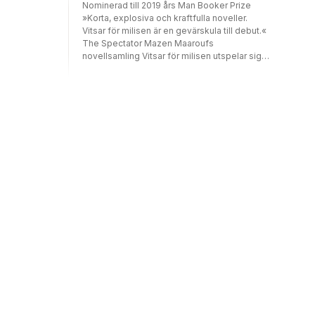
Nominerad till 2019 års Man Booker Prize
seinen aufsehenerregenden Texten erzählt
»Korta, explosiva och kraftfulla noveller.
Mazen Maarouf überraschend und kühn,
Vitsar för milisen är en gevärskula till debut.«
voller Humor und Fantasie.
The Spectator Mazen Maaroufs
novellsamling Vitsar för milisen utspelar sig i
namnlösa, drömlika städer - krigszoner där
livet fortgår men där varje dag består av
surrealistiska misstag, tragiska olyckor och
smärtsamma möten. Många av novellerna
berättas ur barnets stridslystna och ofta
kaotiska perspektiv. Verkligheten -
egentligen blodig och grym - förmedlas som
en saga. Det är berättelser om en fantastisk
matador, om förlorade lemmar och om en
bestört voyeur. Fjorton noveller om sex,
döden och, inte minst, den oumbärliga
förmågan att kunna göra livet till ett skämt. I
översättning av Tetz Rooke, professor i
arabiska språk vid Göteborgs universitet.
MAZEN MAAROUF, född i Beirut 1978, är en
palestinsk-isländsk författare och poet. Han
är översatt till ett tiotal språk och är i dag
bosatt i Reykjavik och Beirut. »Mazen
Maarouf hämtar panikkänslorna från
mardrömmen, djupet och paradoxerna från