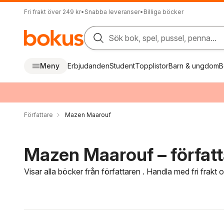
Fri frakt över 249 kr
•
Snabba leveranser
•
Billiga böcker
Sök bok, spel, pussel, penna...
Meny
Erbjudanden
Student
Topplistor
Barn & ungdom
B
Författare
Mazen Maarouf
Mazen Maarouf – författ
Visar alla böcker från författaren . Handla med fri frakt
Hoppa över filtreringsmeny