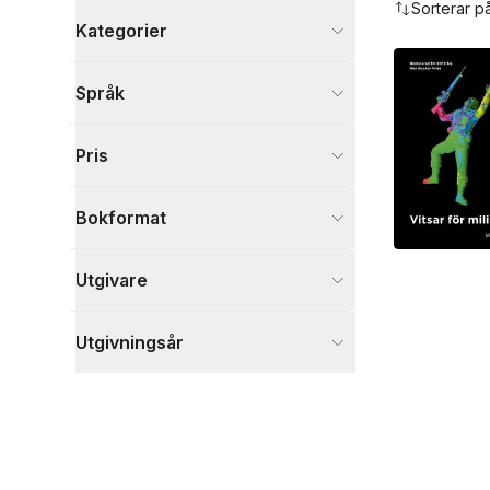
Sorterar p
Kategorier
Böcker
Språk
Skönlitteratur
4
Historia och arkeologi
1
Pris
Visa fler
Visa fler
Bokformat
Utgivare
Utgivningsår