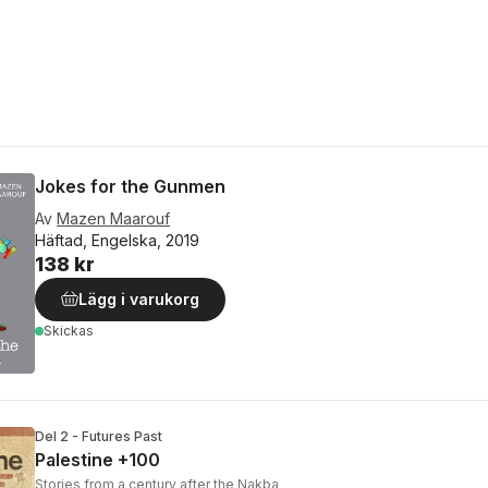
Jokes for the Gunmen
Av
Mazen Maarouf
Häftad, Engelska, 2019
138 kr
Lägg i varukorg
Skickas
Del 2 - Futures Past
Palestine +100
Stories from a century after the Nakba