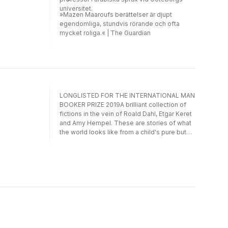
universitet.
»Mazen Maaroufs berättelser är djupt
egendomliga, stundvis rörande och ofta
mycket roliga.« | The Guardian
LONGLISTED FOR THE INTERNATIONAL MAN
BOOKER PRIZE 2019A brilliant collection of
fictions in the vein of Roald Dahl, Etgar Keret
and Amy Hempel. These are stories of what
the world looks like from a child's pure but
sometimes vengeful or muddled
perspective. These are stories of life in a
war zone, life peppered by surreal mistakes,
tragic accidents and painful encounters.
These are stories of fantasist matadors, lost
limbs and perplexed voyeurs. This is a
collection about sex, death and the all-
important skill of making life into a joke.
These are unexpected stories by a very
fresh voice. These stories are unforgettable.