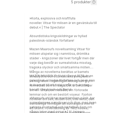
5
produkter
»Korta, explosiva och kraftfulla
noveller. Vitsar för milisen är en gevärskula till
debut.« | The Spectator
Absurdistiska krigsskildringar av hyllad
palestinsk-isländsk författare!
Mazen Maaroufs novellsamling Vitsar för
milisen utspelar sig i namnlösa, drömlika
städer - krigszoner där livet fortgår men där
varje dag består av surrealistiska misstag,
tragiska olyckor och smärtsamma möten.
Många av novellerna berättas ur barnets
MAZEN MAAROUF, född i Beirut 1978, är en
stridslystna och ofta kaotiska perspektiv.
palestinsk-isländsk författare och poet. Han
Verkligheten - egentligen blodig och grym -
är översatt till ett tiotal språk och är i dag
förmedlas som en saga. Det är berättelser
bosatt i Reykjavik och Beirut.
om en fantastisk matador, om förlorade
lemmar och om en bestört voyeur. Fjorton
»Marroufs stil liknar mardrömmars panik, har
noveller om sex, döden och, inte minst, den
surrealismens paradoxer och djup, men även
oumbärliga förmågan att kunna göra livet till
satirens munterhet och lekfullhet. Som om
ett skämt. I översättning av Tetz Rooke,
någon leker med ormar.« | Al Jazeera
professor i arabiska språk vid Göteborgs