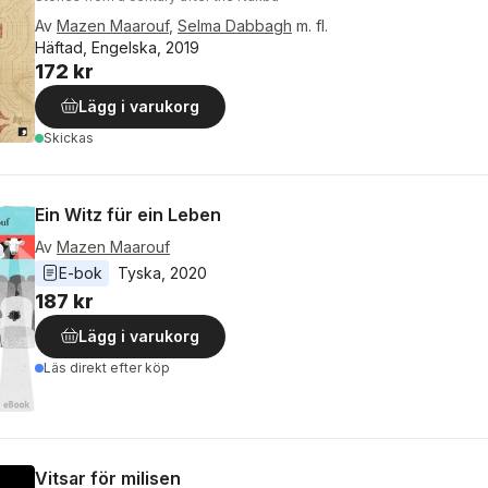
Av
Mazen Maarouf
,
Selma Dabbagh
m. fl.
Häftad, Engelska, 2019
172 kr
Lägg i varukorg
Skickas
Ein Witz für ein Leben
Av
Mazen Maarouf
E-bok
Tyska
, 
2020
187 kr
Lägg i varukorg
Läs direkt efter köp
Vitsar för milisen