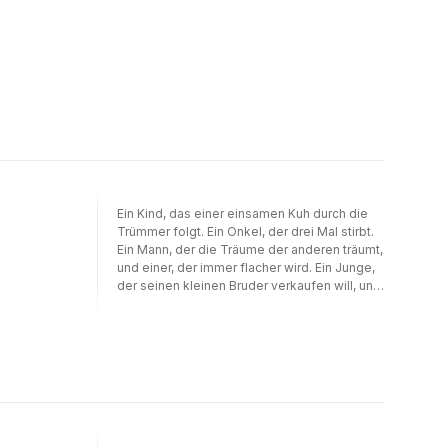
Ein Kind, das einer einsamen Kuh durch die
Trümmer folgt. Ein Onkel, der drei Mal stirbt.
Ein Mann, der die Träume der anderen träumt,
und einer, der immer flacher wird. Ein Junge,
der seinen kleinen Bruder verkaufen will, und
einer, der beschließt, nie wieder zu lächeln.
Geschichten von fantastischen Matadoren,
von reumütigen Voyeuren, von verlorenen
Leben, von allmächtigen Milizen an jeder
Ecke – und von der Notwendigkeit, trotz
allem zu lachen. Wie überlebt man in einer
Welt, die täglich zerstört wird? Wie findet
man Worte für einen Schrecken, der so ganz
anders ist, als wir ihn uns vorstellen? In