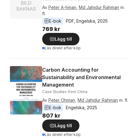
Av
Peter A-hman
,
Md Jahidur Rahman
m.
fl.
E-bok
PDF
, 
Engelska
, 
2025
769 kr
Lägg till
Läs direkt efter köp
Carbon Accounting for
Sustainability and Environmental
Management
Case Studies from China
Av
Peter Ohman
,
Md Jahidur Rahman
m. fl.
E-bok
Engelska
, 
2025
807 kr
Lägg till
Läs direkt efter köp