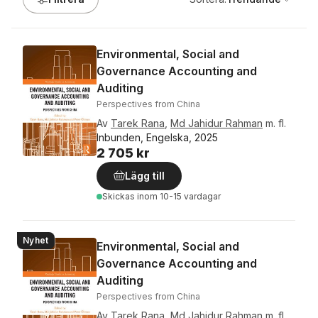
Environmental, Social and
Governance Accounting and
Auditing
Perspectives from China
Av
Tarek Rana
,
Md Jahidur Rahman
m. fl.
Inbunden, Engelska, 2025
2 705 kr
Lägg till
Skickas
inom 10-15 vardagar
Nyhet
Environmental, Social and
Governance Accounting and
Auditing
Perspectives from China
Av
Tarek Rana
,
Md Jahidur Rahman
m. fl.