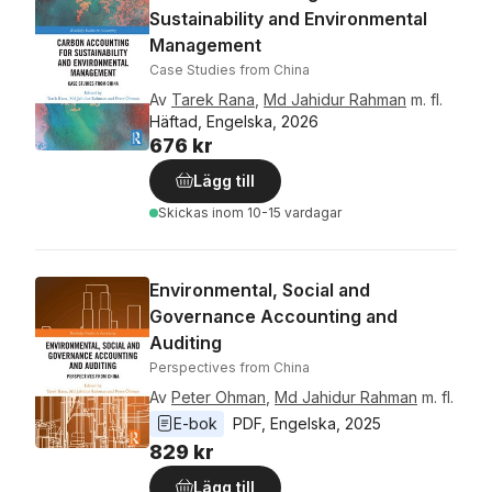
Sustainability and Environmental
Management
Case Studies from China
Av
Tarek Rana
,
Md Jahidur Rahman
m. fl.
Häftad, Engelska, 2026
676 kr
Lägg till
Skickas
inom 10-15 vardagar
Environmental, Social and
Governance Accounting and
Auditing
Perspectives from China
Av
Peter Ohman
,
Md Jahidur Rahman
m. fl.
E-bok
PDF
, 
Engelska
, 
2025
829 kr
Lägg till