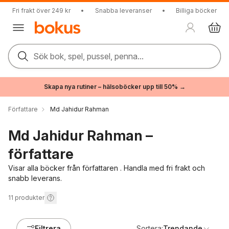
Fri frakt över 249 kr
•
Snabba leveranser
•
Billiga böcker
Sök bok, spel, pussel, penna...
Skapa nya rutiner – hälsoböcker upp till 50% →
Författare
Md Jahidur Rahman
Md Jahidur Rahman –
författare
Visar alla böcker från författaren . Handla med fri frakt och
snabb leverans.
11
produkter
Filtrera
Sortera:
Trendande